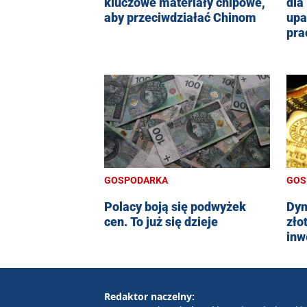
kluczowe materiały chipowe,
dla
aby przeciwdziałać Chinom
upa
pra
GOSPODARKA
GOS
Polacy boją się podwyżek
Dyn
cen. To już się dzieje
zło
inw
Redaktor naczelny: