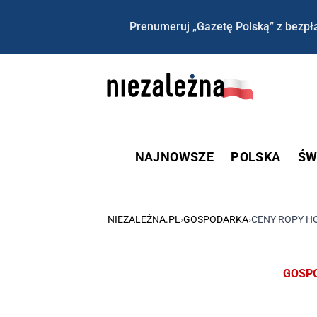
Prenumeruj „Gazetę Polską” z bezpła
NAJNOWSZE
POLSKA
ŚW
NIEZALEŻNA.PL
›
GOSPODARKA
›
CENY ROPY H
GOSP