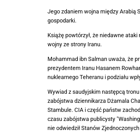
Jego zdaniem wojna między Arabią S
gospodarki.
Książę powtórzył, że niedawne ataki 
wojny ze strony Iranu.
Mohammad ibn Salman uważa, że pre
prezydentem Iranu Hasanem Rowhani
nuklearnego Teheranu i podziału wp
Wywiad z saudyjskim następcą tronu
zabójstwa dziennikarza Dżamala Chas
Stambule. CIA i część państw zacho
czasu zabójstwa publicysty "Washing
nie odwiedził Stanów Zjednoczonych 