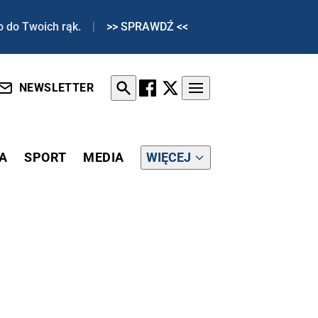
o do Twoich rąk.
|
>> SPRAWDŹ <<
NEWSLETTER
A
SPORT
MEDIA
WIĘCEJ
KU ŚWIATOWEJ GOSPODARKI"