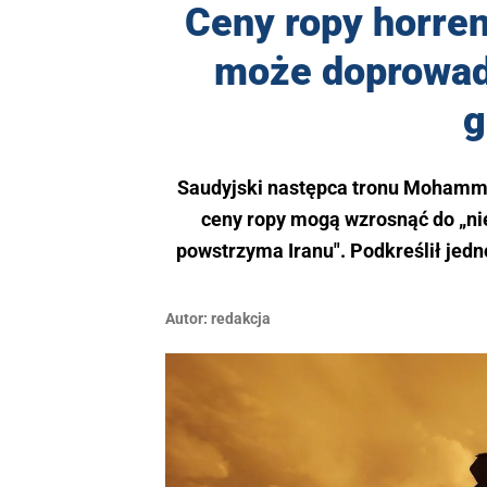
Ceny ropy horren
może doprowad
g
Saudyjski następca tronu Mohammad
ceny ropy mogą wzrosnąć do „nie
powstrzyma Iranu". Podkreślił jedn
Autor:
redakcja