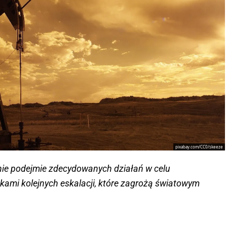
pixabay.com/CC0/skeeze
nie podejmie zdecydowanych działań w celu
ami kolejnych eskalacji, które zagrożą światowym
.