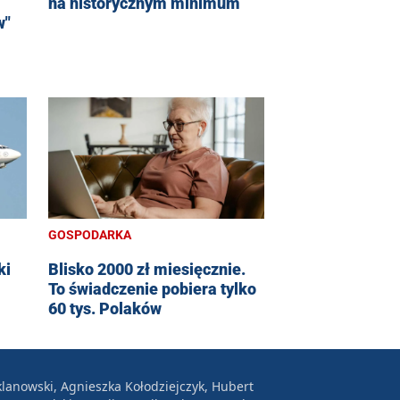
na historycznym minimum
w"
GOSPODARKA
ki
Blisko 2000 zł miesięcznie.
To świadczenie pobiera tylko
60 tys. Polaków
lanowski, Agnieszka Kołodziejczyk, Hubert