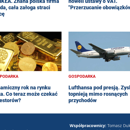
 IKEA. Znana polska firma
noweli ustawy o VAT.
da, cała załoga straci
"Przerzucanie obowiązkó
cę
PODARKA
GOSPODARKA
amiczny rok na rynku
Lufthansa pod presją. Zys
ta. Co teraz może czekać
topnieją mimo rosnących
estorów?
przychodów
Współpracownicy:
Tomasz Duk