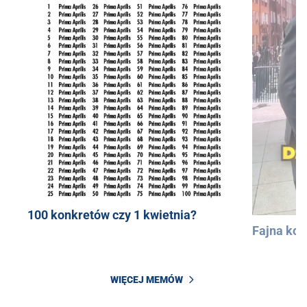
100 konkretów czy 1 kwietnia?
Fajna kos
WIĘCEJ MEMÓW