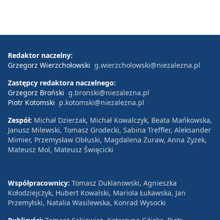
Redaktor naczelny:
Grzegorz Wierzchołowski
g.wierzcholowski@niezalezna.pl
Zastępcy redaktora naczelnego:
Grzegorz Broński
g.bronski@niezalezna.pl
Piotr Kotomski
p.kotomski@niezalezna.pl
Zespół:
Michał Dzierżak, Michał Kowalczyk, Beata Mańkowska,
Janusz Milewski, Tomasz Grodecki, Sabina Treffler, Aleksander
Mimier, Przemysław Obłuski, Magdalena Żuraw, Anna Zyzek,
Mateusz Mol, Mateusz Święcicki
Współpracownicy:
Tomasz Duklanowski, Agnieszka
Kołodziejczyk, Hubert Kowalski, Mariola Łukawska, Jan
Przemyłski, Natalia Wasilewska, Konrad Wysocki