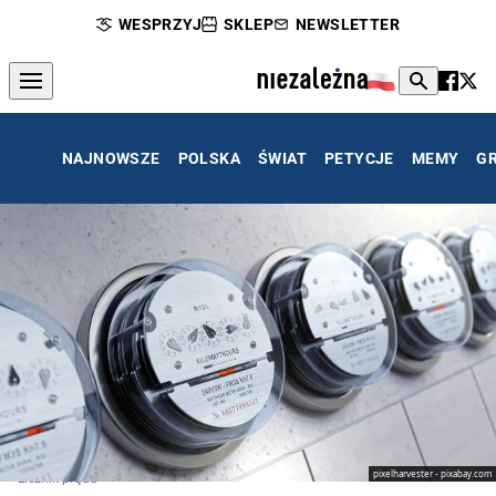
WESPRZYJ
SKLEP
NEWSLETTER
NAJNOWSZE
POLSKA
ŚWIAT
PETYCJE
MEMY
G
pixelharvester - pixabay.com
Licznik prądu