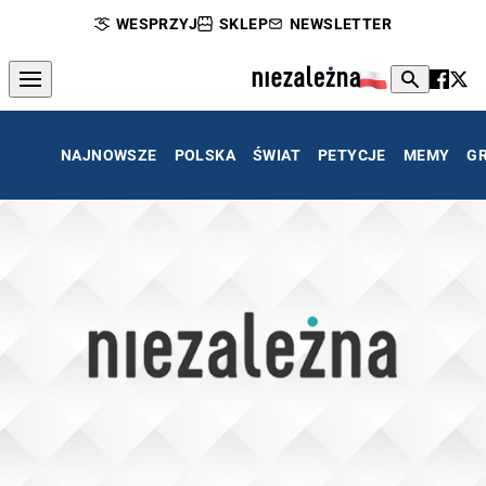
WESPRZYJ
SKLEP
NEWSLETTER
NAJNOWSZE
POLSKA
ŚWIAT
PETYCJE
MEMY
G