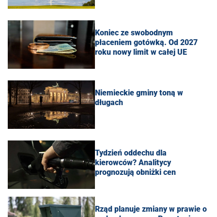
Koniec ze swobodnym
płaceniem gotówką. Od 2027
roku nowy limit w całej UE
Niemieckie gminy toną w
długach
Tydzień oddechu dla
kierowców? Analitycy
prognozują obniżki cen
Rząd planuje zmiany w prawie o