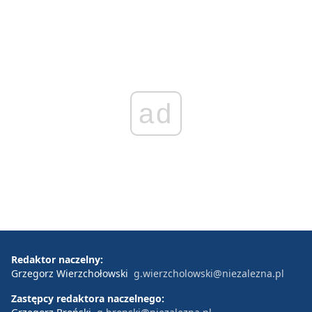
ad
Redaktor naczelny:
Grzegorz Wierzchołowski
g.wierzcholowski@niezalezna.pl
Zastępcy redaktora naczelnego: