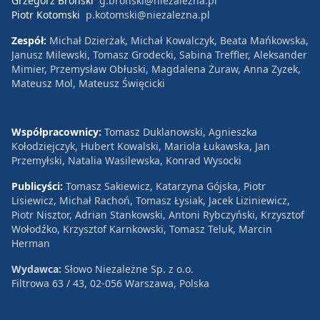
Grzegorz Broński
g.bronski@niezalezna.pl
Piotr Kotomski
p.kotomski@niezalezna.pl
Zespół:
Michał Dzierżak, Michał Kowalczyk, Beata Mańkowska,
Janusz Milewski, Tomasz Grodecki, Sabina Treffler, Aleksander
Mimier, Przemysław Obłuski, Magdalena Żuraw, Anna Zyzek,
Mateusz Mol, Mateusz Święcicki
Współpracownicy:
Tomasz Duklanowski, Agnieszka
Kołodziejczyk, Hubert Kowalski, Mariola Łukawska, Jan
Przemyłski, Natalia Wasilewska, Konrad Wysocki
Publicyści:
Tomasz Sakiewicz, Katarzyna Gójska, Piotr
Lisiewicz, Michał Rachoń, Tomasz Łysiak, Jacek Liziniewicz,
Piotr Nisztor, Adrian Stankowski, Antoni Rybczyński, Krzysztof
Wołodźko, Krzysztof Karnkowski, Tomasz Teluk, Marcin
Herman
Wydawca:
Słowo Niezależne Sp. z o.o.
Filtrowa 63 / 43, 02-056 Warszawa, Polska