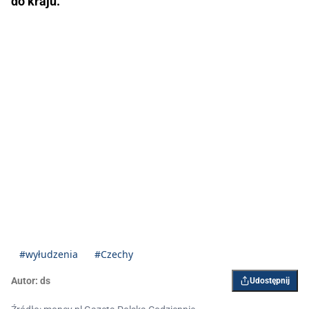
do kraju.
#wyłudzenia
#Czechy
Autor:
ds
Udostępnij