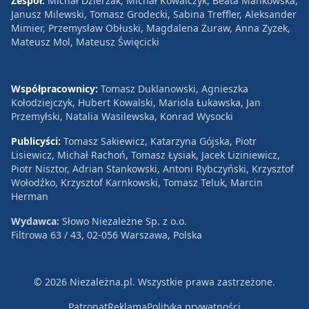
Zespół:
Michał Dzierżak, Michał Kowalczyk, Beata Mańkowska,
Janusz Milewski, Tomasz Grodecki, Sabina Treffler, Aleksander
Mimier, Przemysław Obłuski, Magdalena Żuraw, Anna Zyzek,
Mateusz Mol, Mateusz Święcicki
Współpracownicy:
Tomasz Duklanowski, Agnieszka
Kołodziejczyk, Hubert Kowalski, Mariola Łukawska, Jan
Przemyłski, Natalia Wasilewska, Konrad Wysocki
Publicyści:
Tomasz Sakiewicz, Katarzyna Gójska, Piotr
Lisiewicz, Michał Rachoń, Tomasz Łysiak, Jacek Liziniewicz,
Piotr Nisztor, Adrian Stankowski, Antoni Rybczyński, Krzysztof
Wołodźko, Krzysztof Karnkowski, Tomasz Teluk, Marcin
Herman
Wydawca:
Słowo Niezależne Sp. z o.o.
Filtrowa 63 / 43, 02-056 Warszawa, Polska
© 2026 Niezależna.pl. Wszystkie prawa zastrzeżone.
Patronat
Reklama
Polityka prywatności