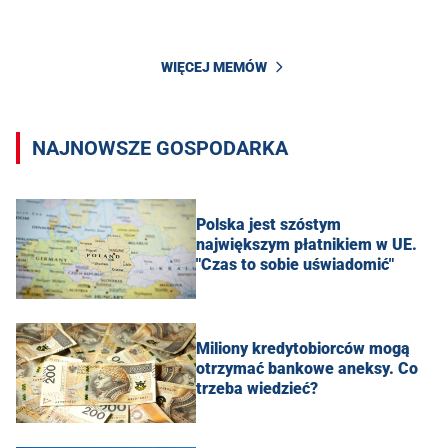
WIĘCEJ MEMÓW
NAJNOWSZE GOSPODARKA
Polska jest szóstym
największym płatnikiem w UE.
"Czas to sobie uświadomić"
Miliony kredytobiorców mogą
otrzymać bankowe aneksy. Co
trzeba wiedzieć?