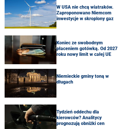
W USA nie chcą wiatraków.
Zaproponowano Niemcom
inwestycje w skroplony gaz
Koniec ze swobodnym
płaceniem gotówką. Od 2027
roku nowy limit w całej UE
Niemieckie gminy toną w
długach
Tydzień oddechu dla
kierowców? Analitycy
prognozują obniżki cen