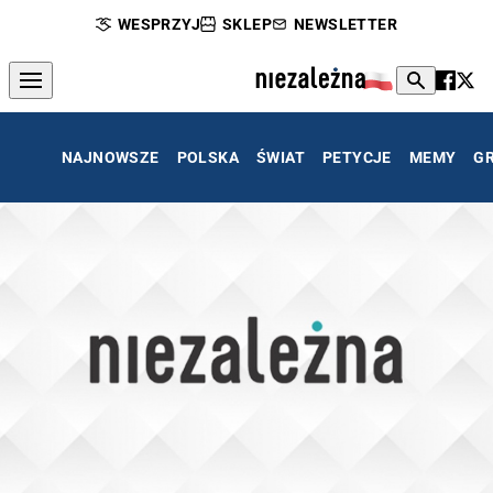
WESPRZYJ
SKLEP
NEWSLETTER
NAJNOWSZE
POLSKA
ŚWIAT
PETYCJE
MEMY
G