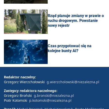
Rząd planuje zmiany w prawie o
ruchu drogowym. Powstanie
nowy rejestr
Czas przygotować się na
kolejne bunty AI?
Redaktor naczelny:
Grzegorz Wierzchołowski
g.wierzcholowski@niezalezna.pl
Zastępcy redaktora naczelnego:
Grzegorz Broński
g.bronski@niezalezna.pl
Piotr Kotomski
p.kotomski@niezalezna.pl