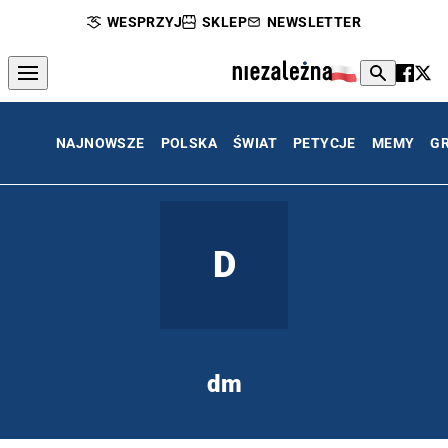
WESPRZYJ
SKLEP
NEWSLETTER
NAJNOWSZE
POLSKA
ŚWIAT
PETYCJE
MEMY
G
D
dm