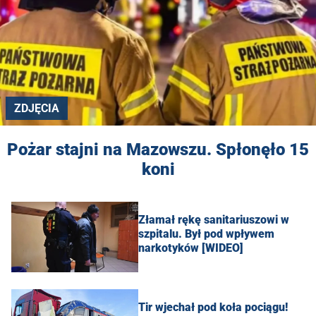
ZDJĘCIA
Pożar stajni na Mazowszu. Spłonęło 15
koni
Złamał rękę sanitariuszowi w
szpitalu. Był pod wpływem
narkotyków [WIDEO]
Tir wjechał pod koła pociągu!