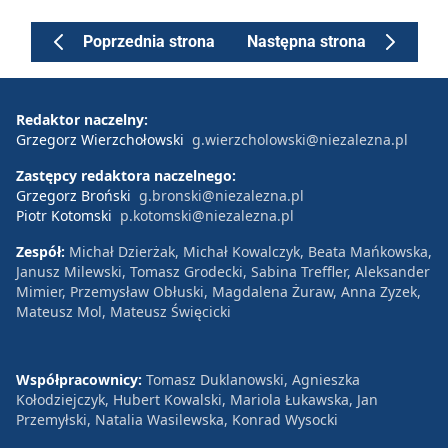
Poprzednia strona
Następna strona
Redaktor naczelny:
Grzegorz Wierzchołowski
g.wierzcholowski@niezalezna.pl
Zastępcy redaktora naczelnego:
Grzegorz Broński
g.bronski@niezalezna.pl
Piotr Kotomski
p.kotomski@niezalezna.pl
Zespół:
Michał Dzierżak, Michał Kowalczyk, Beata Mańkowska,
Janusz Milewski, Tomasz Grodecki, Sabina Treffler, Aleksander
Mimier, Przemysław Obłuski, Magdalena Żuraw, Anna Zyzek,
Mateusz Mol, Mateusz Święcicki
Współpracownicy:
Tomasz Duklanowski, Agnieszka
Kołodziejczyk, Hubert Kowalski, Mariola Łukawska, Jan
Przemyłski, Natalia Wasilewska, Konrad Wysocki