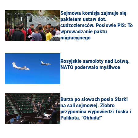
Sejmowa komisja zajmuje się
pakietem ustaw dot.
cudzoziemców. Posłowie PiS: To
wprowadzanie paktu
migracyjnego
Rosyjskie samoloty nad Łotwą.
NATO poderwało myśliwce
Burza po słowach posła Siarki
na sali sejmowej. Ziobro
przypomina wypowiedzi Tuska i
Palikota. "Obłuda!"