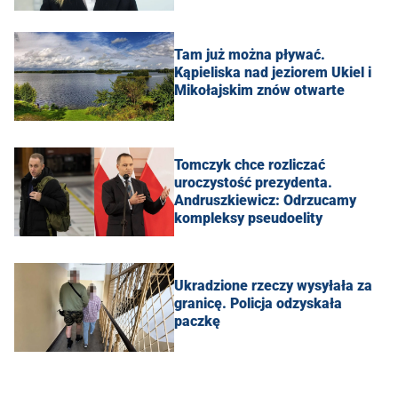
Tam już można pływać.
Kąpieliska nad jeziorem Ukiel i
Mikołajskim znów otwarte
Tomczyk chce rozliczać
uroczystość prezydenta.
Andruszkiewicz: Odrzucamy
kompleksy pseudoelity
Ukradzione rzeczy wysyłała za
granicę. Policja odzyskała
paczkę