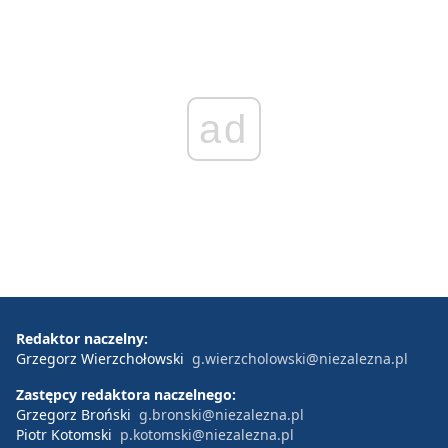
ad
Redaktor naczelny:
Grzegorz Wierzchołowski
g.wierzcholowski@niezalezna.pl
Zastępcy redaktora naczelnego:
Grzegorz Broński
g.bronski@niezalezna.pl
Piotr Kotomski
p.kotomski@niezalezna.pl