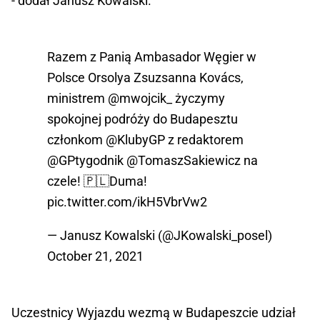
- dodał Janusz Kowalski.
Razem z Panią Ambasador Węgier w
Polsce Orsolya Zsuzsanna Kovács,
ministrem
@mwojcik_
życzymy
spokojnej podróży do Budapesztu
członkom
@KlubyGP
z redaktorem
@GPtygodnik
@TomaszSakiewicz
na
czele! 🇵🇱Duma!
pic.twitter.com/ikH5VbrVw2
— Janusz Kowalski (@JKowalski_posel)
October 21, 2021
Uczestnicy Wyjazdu wezmą w Budapeszcie udział