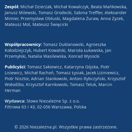
Zespół:
Michał Dzierżak, Michał Kowalczyk, Beata Mańkowska,
Janusz Milewski, Tomasz Grodecki, Sabina Treffler, Aleksander
Mimier, Przemysław Obłuski, Magdalena Żuraw, Anna Zyzek,
Mateusz Mol, Mateusz Święcicki
Współpracownicy:
Tomasz Duklanowski, Agnieszka
Kołodziejczyk, Hubert Kowalski, Mariola Łukawska, Jan
Przemyłski, Natalia Wasilewska, Konrad Wysocki
Publicyści:
Tomasz Sakiewicz, Katarzyna Gójska, Piotr
Lisiewicz, Michał Rachoń, Tomasz Łysiak, Jacek Liziniewicz,
Piotr Nisztor, Adrian Stankowski, Antoni Rybczyński, Krzysztof
Wołodźko, Krzysztof Karnkowski, Tomasz Teluk, Marcin
Herman
Wydawca:
Słowo Niezależne Sp. z o.o.
Filtrowa 63 / 43, 02-056 Warszawa, Polska
© 2026 Niezależna.pl. Wszystkie prawa zastrzeżone.