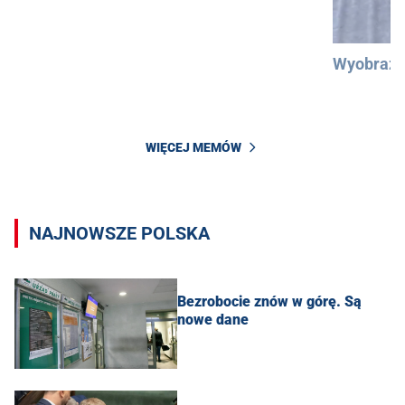
Wyobraźc
WIĘCEJ MEMÓW
NAJNOWSZE POLSKA
Bezrobocie znów w górę. Są
nowe dane