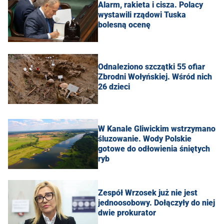
Alarm, rakieta i cisza. Polacy
wystawili rządowi Tuska
bolesną ocenę
Odnaleziono szczątki 55 ofiar
Zbrodni Wołyńskiej. Wśród nich
26 dzieci
W Kanale Gliwickim wstrzymano
śluzowanie. Wody Polskie
gotowe do odłowienia śniętych
ryb
Zespół Wrzosek już nie jest
jednoosobowy. Dołączyły do niej
dwie prokurator