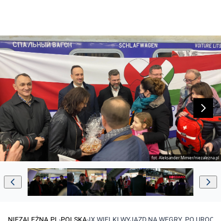
fot. Aleksander Mimier/niezalezna.pl
NIEZALEŻNA.PL
›
POLSKA
›
IX WIELKI WYJAZD NA WĘGRY. PO UROC