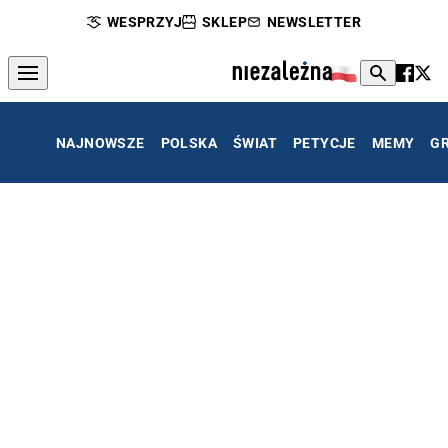
WESPRZYJ
SKLEP
NEWSLETTER
NAJNOWSZE
POLSKA
ŚWIAT
PETYCJE
MEMY
G