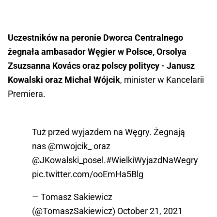
Uczestników na peronie Dworca Centralnego
żegnała ambasador Węgier w Polsce, Orsolya
Zsuzsanna Kovács oraz polscy politycy - Janusz
Kowalski oraz Michał Wójcik
, minister w Kancelarii
Premiera.
Tuż przed wyjazdem na Węgry. Żegnają
nas
@mwojcik_
oraz
@JKowalski_posel
.
#WielkiWyjazdNaWegry
pic.twitter.com/ooEmHa5Blg
— Tomasz Sakiewicz
(@TomaszSakiewicz)
October 21, 2021