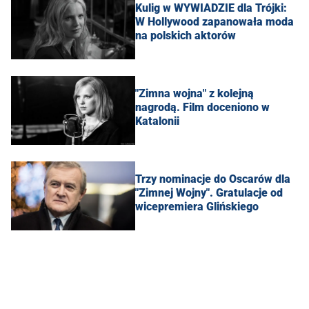
Kulig w WYWIADZIE dla Trójki:
W Hollywood zapanowała moda
na polskich aktorów
"Zimna wojna" z kolejną
nagrodą. Film doceniono w
Katalonii
Trzy nominacje do Oscarów dla
"Zimnej Wojny". Gratulacje od
wicepremiera Glińskiego