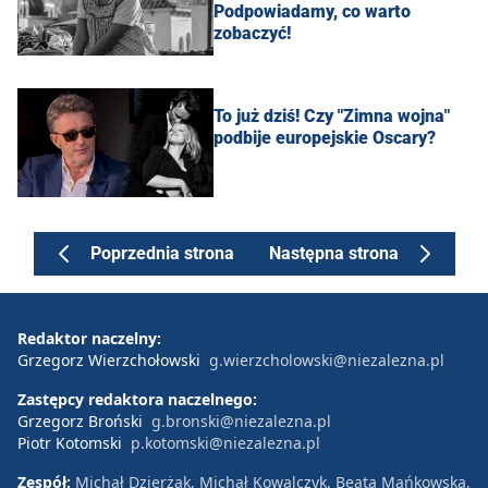
Podpowiadamy, co warto
zobaczyć!
To już dziś! Czy "Zimna wojna"
podbije europejskie Oscary?
Poprzednia strona
Następna strona
Redaktor naczelny:
Grzegorz Wierzchołowski
g.wierzcholowski@niezalezna.pl
Zastępcy redaktora naczelnego:
Grzegorz Broński
g.bronski@niezalezna.pl
Piotr Kotomski
p.kotomski@niezalezna.pl
Zespół:
Michał Dzierżak, Michał Kowalczyk, Beata Mańkowska,