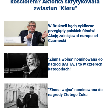
kościołem? Aktorka skrytykowała
zwiastun "Kleru"
W Brukseli będą cykliczne
przeglądy polskich filmów!
Akcję zainicjował europoseł
Czarnecki
"Zimna wojna" nominowana do
nagród BAFTA. I to w czterech
kategoriach!
"Zimna wojna" nominowana do
nagrody Złotego Żuka