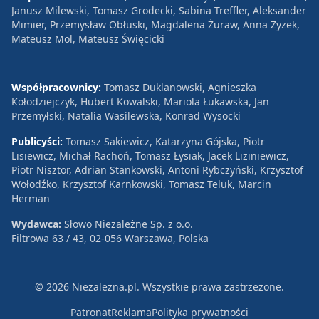
Janusz Milewski, Tomasz Grodecki, Sabina Treffler, Aleksander
Mimier, Przemysław Obłuski, Magdalena Żuraw, Anna Zyzek,
Mateusz Mol, Mateusz Święcicki
Współpracownicy:
Tomasz Duklanowski, Agnieszka
Kołodziejczyk, Hubert Kowalski, Mariola Łukawska, Jan
Przemyłski, Natalia Wasilewska, Konrad Wysocki
Publicyści:
Tomasz Sakiewicz, Katarzyna Gójska, Piotr
Lisiewicz, Michał Rachoń, Tomasz Łysiak, Jacek Liziniewicz,
Piotr Nisztor, Adrian Stankowski, Antoni Rybczyński, Krzysztof
Wołodźko, Krzysztof Karnkowski, Tomasz Teluk, Marcin
Herman
Wydawca:
Słowo Niezależne Sp. z o.o.
Filtrowa 63 / 43, 02-056 Warszawa, Polska
© 2026 Niezależna.pl. Wszystkie prawa zastrzeżone.
Patronat
Reklama
Polityka prywatności