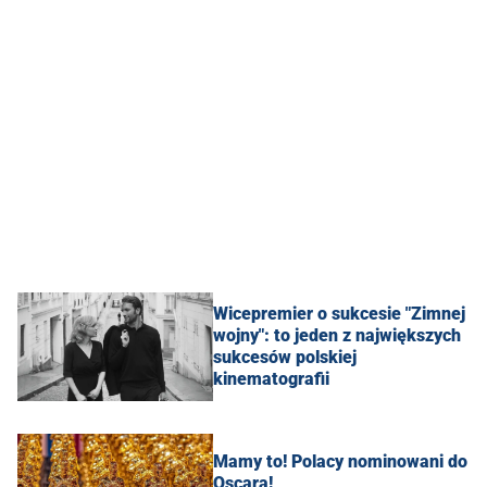
Wicepremier o sukcesie "Zimnej
wojny": to jeden z największych
sukcesów polskiej
kinematografii
Mamy to! Polacy nominowani do
Oscara!