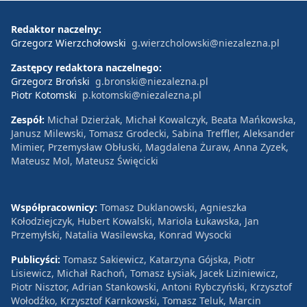
Redaktor naczelny:
Grzegorz Wierzchołowski
g.wierzcholowski@niezalezna.pl
Zastępcy redaktora naczelnego:
Grzegorz Broński
g.bronski@niezalezna.pl
Piotr Kotomski
p.kotomski@niezalezna.pl
Zespół:
Michał Dzierżak, Michał Kowalczyk, Beata Mańkowska,
Janusz Milewski, Tomasz Grodecki, Sabina Treffler, Aleksander
Mimier, Przemysław Obłuski, Magdalena Żuraw, Anna Zyzek,
Mateusz Mol, Mateusz Święcicki
Współpracownicy:
Tomasz Duklanowski, Agnieszka
Kołodziejczyk, Hubert Kowalski, Mariola Łukawska, Jan
Przemyłski, Natalia Wasilewska, Konrad Wysocki
Publicyści:
Tomasz Sakiewicz, Katarzyna Gójska, Piotr
Lisiewicz, Michał Rachoń, Tomasz Łysiak, Jacek Liziniewicz,
Piotr Nisztor, Adrian Stankowski, Antoni Rybczyński, Krzysztof
Wołodźko, Krzysztof Karnkowski, Tomasz Teluk, Marcin