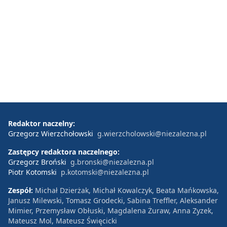
Redaktor naczelny:
Grzegorz Wierzchołowski
g.wierzcholowski@niezalezna.pl
Zastępcy redaktora naczelnego:
Grzegorz Broński
g.bronski@niezalezna.pl
Piotr Kotomski
p.kotomski@niezalezna.pl
Zespół:
Michał Dzierżak, Michał Kowalczyk, Beata Mańkowska,
Janusz Milewski, Tomasz Grodecki, Sabina Treffler, Aleksander
Mimier, Przemysław Obłuski, Magdalena Żuraw, Anna Zyzek,
Mateusz Mol, Mateusz Święcicki