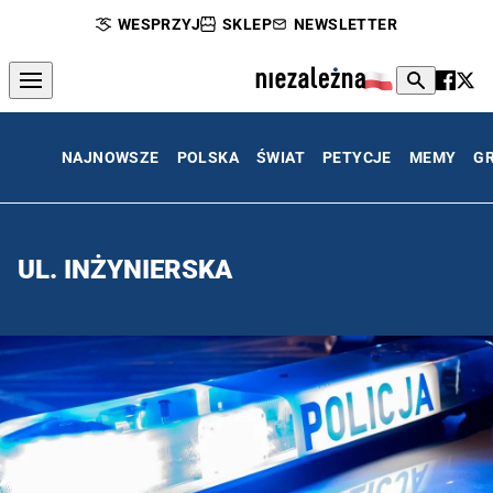
WESPRZYJ
SKLEP
NEWSLETTER
NAJNOWSZE
POLSKA
ŚWIAT
PETYCJE
MEMY
G
UL. INŻYNIERSKA