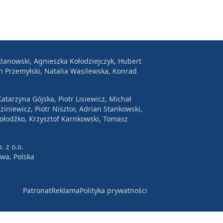
lanowski, Agnieszka Kołodziejczyk, Hubert
n Przemyłski, Natalia Wasilewska, Konrad
atarzyna Gójska, Piotr Lisiewicz, Michał
ziniewicz, Piotr Nisztor, Adrian Stankowski,
Wołodźko, Krzysztof Karnkowski, Tomasz
. z o.o.
awa, Polska
Patronat
Reklama
Polityka prywatności