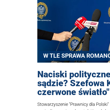
W TLE SPRAWA ROMAN
Naciski politycz
sądzie? Szefowa K
czerwone światło"
Stowarzyszenie "Prawnicy dla Polski" 