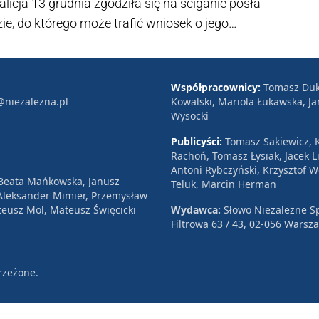
oalicja 13 grudnia zgodziła się na ściganie posła
e, do którego może trafić wniosek o jego
rnych podał się do dymisji. A jako powód podał
cja się potwierdzi, to mamy do czynienia z
ała szefowa KRS sędzia Dagmara Pawełczyk-
Współpracownicy:
Tomasz Duk
@niezalezna.pl
Kowalski, Mariola Łukawska, Ja
Wysocki
Publicyści:
Tomasz Sakiewicz, K
Rachoń, Tomasz Łysiak, Jacek Li
Antoni Rybczyński, Krzysztof 
 Beata Mańkowska, Janusz
Teluk, Marcin Herman
, Aleksander Mimier, Przemysław
eusz Mol, Mateusz Święcicki
Wydawca:
Słowo Niezależne Sp
Filtrowa 63 / 43, 02-056 Warsz
rzeżone.