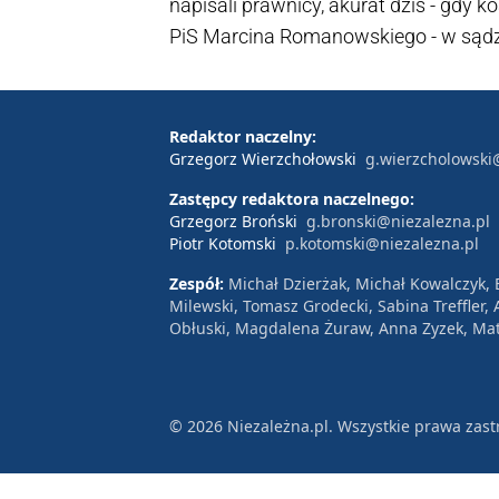
napisali prawnicy, akurat dziś - gdy k
PiS Marcina Romanowskiego - w sądzi
aresztowanie, wiceprezes do spraw ka
naciski polityczne. "Jeżeli ta informa
niebywałym skandalem" - skomentow
Redaktor naczelny:
Grzegorz Wierzchołowski
g.wierzcholowski
Woicka.
Zastępcy redaktora naczelnego:
Grzegorz Broński
g.bronski@niezalezna.pl
Piotr Kotomski
p.kotomski@niezalezna.pl
Zespół:
Michał Dzierżak, Michał Kowalczyk,
Milewski, Tomasz Grodecki, Sabina Treffler
Obłuski, Magdalena Żuraw, Anna Zyzek, Mat
© 2026 Niezależna.pl. Wszystkie prawa zast