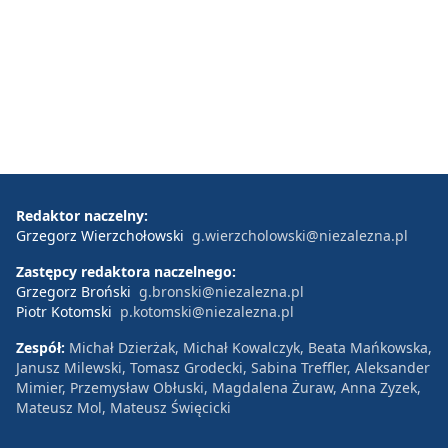
Redaktor naczelny:
Grzegorz Wierzchołowski
g.wierzcholowski@niezalezna.pl
Zastępcy redaktora naczelnego:
Grzegorz Broński
g.bronski@niezalezna.pl
Piotr Kotomski
p.kotomski@niezalezna.pl
Zespół:
Michał Dzierżak, Michał Kowalczyk, Beata Mańkowska,
Janusz Milewski, Tomasz Grodecki, Sabina Treffler, Aleksander
Mimier, Przemysław Obłuski, Magdalena Żuraw, Anna Zyzek,
Mateusz Mol, Mateusz Święcicki