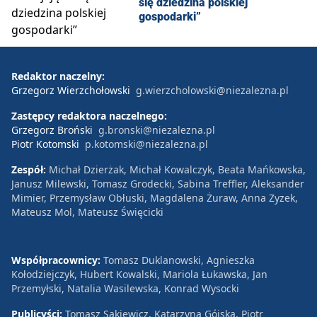
się dziedzina polskiej
gospodarki”
Redaktor naczelny:
Grzegorz Wierzchołowski
g.wierzcholowski@niezalezna.pl
Zastępcy redaktora naczelnego:
Grzegorz Broński
g.bronski@niezalezna.pl
Piotr Kotomski
p.kotomski@niezalezna.pl
Zespół:
Michał Dzierżak, Michał Kowalczyk, Beata Mańkowska,
Janusz Milewski, Tomasz Grodecki, Sabina Treffler, Aleksander
Mimier, Przemysław Obłuski, Magdalena Żuraw, Anna Zyzek,
Mateusz Mol, Mateusz Święcicki
Współpracownicy:
Tomasz Duklanowski, Agnieszka
Kołodziejczyk, Hubert Kowalski, Mariola Łukawska, Jan
Przemyłski, Natalia Wasilewska, Konrad Wysocki
Publicyści:
Tomasz Sakiewicz, Katarzyna Gójska, Piotr