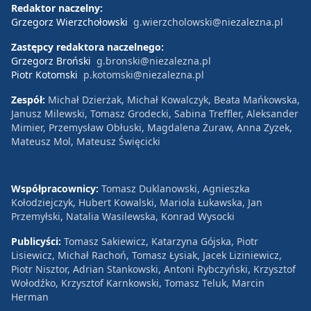
Redaktor naczelny:
Grzegorz Wierzchołowski
g.wierzcholowski@niezalezna.pl
Zastępcy redaktora naczelnego:
Grzegorz Broński
g.bronski@niezalezna.pl
Piotr Kotomski
p.kotomski@niezalezna.pl
Zespół:
Michał Dzierżak, Michał Kowalczyk, Beata Mańkowska,
Janusz Milewski, Tomasz Grodecki, Sabina Treffler, Aleksander
Mimier, Przemysław Obłuski, Magdalena Żuraw, Anna Zyzek,
Mateusz Mol, Mateusz Święcicki
Współpracownicy:
Tomasz Duklanowski, Agnieszka
Kołodziejczyk, Hubert Kowalski, Mariola Łukawska, Jan
Przemyłski, Natalia Wasilewska, Konrad Wysocki
Publicyści:
Tomasz Sakiewicz, Katarzyna Gójska, Piotr
Lisiewicz, Michał Rachoń, Tomasz Łysiak, Jacek Liziniewicz,
Piotr Nisztor, Adrian Stankowski, Antoni Rybczyński, Krzysztof
Wołodźko, Krzysztof Karnkowski, Tomasz Teluk, Marcin
Herman