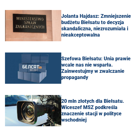
Jolanta Hajdasz: Zmniejszenie
budżetu Biełsatu to decyzja
skandaliczna, niezrozumiała i
nieakceptowalna
Szefowa Biełsatu: Unia prawie
wcale nas nie wsparła.
Zainwestujmy w zwalczanie
propagandy
20 mln złotych dla Biełsatu.
Wiceszef MSZ podkreśla
znaczenie stacji w polityce
wschodniej