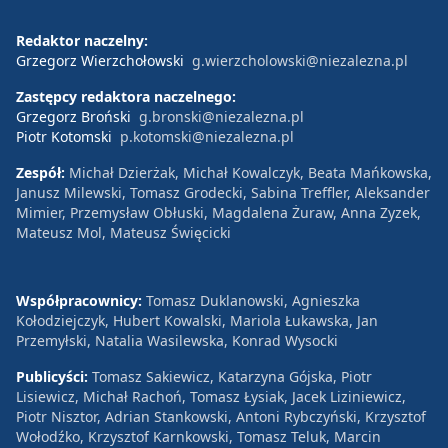
Redaktor naczelny:
Grzegorz Wierzchołowski
g.wierzcholowski@niezalezna.pl
Zastępcy redaktora naczelnego:
Grzegorz Broński
g.bronski@niezalezna.pl
Piotr Kotomski
p.kotomski@niezalezna.pl
Zespół:
Michał Dzierżak, Michał Kowalczyk, Beata Mańkowska,
Janusz Milewski, Tomasz Grodecki, Sabina Treffler, Aleksander
Mimier, Przemysław Obłuski, Magdalena Żuraw, Anna Zyzek,
Mateusz Mol, Mateusz Święcicki
Współpracownicy:
Tomasz Duklanowski, Agnieszka
Kołodziejczyk, Hubert Kowalski, Mariola Łukawska, Jan
Przemyłski, Natalia Wasilewska, Konrad Wysocki
Publicyści:
Tomasz Sakiewicz, Katarzyna Gójska, Piotr
Lisiewicz, Michał Rachoń, Tomasz Łysiak, Jacek Liziniewicz,
Piotr Nisztor, Adrian Stankowski, Antoni Rybczyński, Krzysztof
Wołodźko, Krzysztof Karnkowski, Tomasz Teluk, Marcin