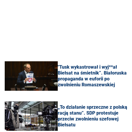
"Tusk wykastrował i wyj**ał
Biełsat na śmietnik”. Białoruska
propaganda w euforii po
zwolnieniu Romaszewskiej
„To działanie sprzeczne z polską
racją stanu”. SDP protestuje
przeciw zwolnieniu szefowej
Biełsatu