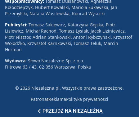
Współpracownicy:
Tomasz Duklanowski, Agnieszka
Kołodziejczyk, Hubert Kowalski, Mariola Łukawska, Jan
Przemyłski, Natalia Wasilewska, Konrad Wysocki
Publicyści:
Tomasz Sakiewicz, Katarzyna Gójska, Piotr
Lisiewicz, Michał Rachoń, Tomasz Łysiak, Jacek Liziniewicz,
Piotr Nisztor, Adrian Stankowski, Antoni Rybczyński, Krzysztof
Wołodźko, Krzysztof Karnkowski, Tomasz Teluk, Marcin
Herman
Wydawca:
Słowo Niezależne Sp. z o.o.
Filtrowa 63 / 43, 02-056 Warszawa, Polska
© 2026 Niezależna.pl. Wszystkie prawa zastrzeżone.
Patronat
Reklama
Polityka prywatności
PRZEJDŹ NA NIEZALEŻNĄ