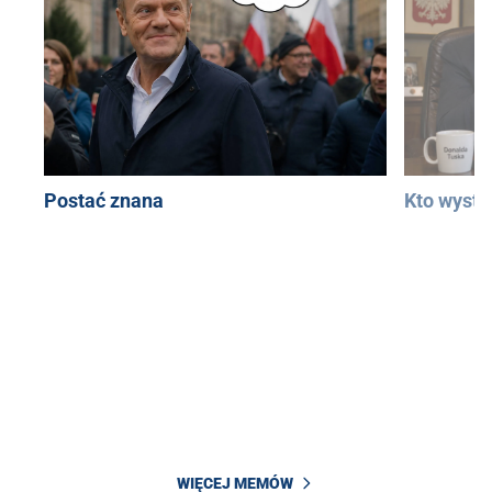
Postać znana
Kto wystą
WIĘCEJ MEMÓW