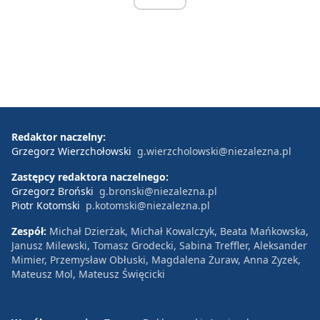
Redaktor naczelny:
Grzegorz Wierzchołowski
g.wierzcholowski@niezalezna.pl
Zastępcy redaktora naczelnego:
Grzegorz Broński
g.bronski@niezalezna.pl
Piotr Kotomski
p.kotomski@niezalezna.pl
Zespół:
Michał Dzierżak, Michał Kowalczyk, Beata Mańkowska,
Janusz Milewski, Tomasz Grodecki, Sabina Treffler, Aleksander
Mimier, Przemysław Obłuski, Magdalena Żuraw, Anna Zyzek,
Mateusz Mol, Mateusz Święcicki