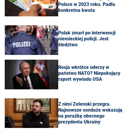
Polsce w 2023 roku. Padła
konkretna kwota
Polak zmarł po interwencji
niemieckiej policji. Jest
śledztwo
Rosja wkrótce uderzy w
państwo NATO? Niepokojący
raport wywiadu USA
Z nimi Zełenski przegra.
Najnowsze sondaże wskazują
na porażkę obecnego
prezydenta Ukrainy