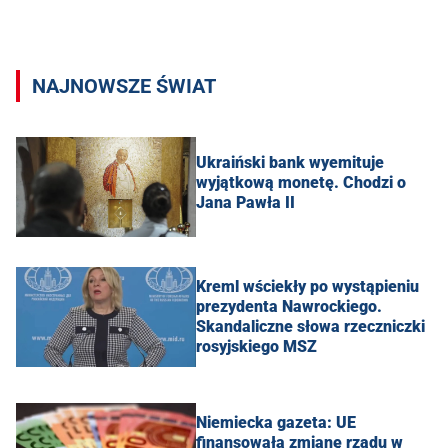
NAJNOWSZE ŚWIAT
Ukraiński bank wyemituje
wyjątkową monetę. Chodzi o
Jana Pawła II
Kreml wściekły po wystąpieniu
prezydenta Nawrockiego.
Skandaliczne słowa rzeczniczki
rosyjskiego MSZ
Niemiecka gazeta: UE
finansowała zmianę rządu w