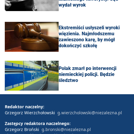
wydał wyrok
Ekstremiści usłyszeli wyroki
więzienia. Najmłodszemu
zawieszono karę, by mógł
dokończyć szkołę
Polak zmarł po interwencji
niemieckiej policji. Będzie
śledztwo
Redaktor naczelny:
Grzegorz Wierzchołowski
g.wierzcholowski@niezalezna.pl
Zastępcy redaktora naczelnego:
Grzegorz Broński
g.bronski@niezalezna.pl