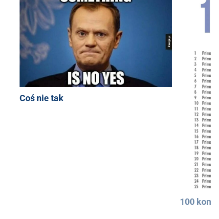
Coś nie tak
100 konkr