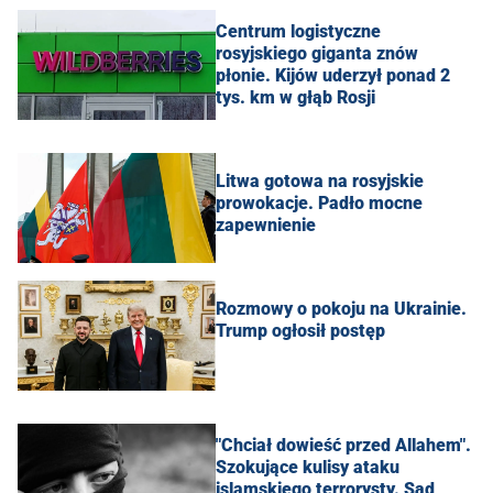
Centrum logistyczne
rosyjskiego giganta znów
płonie. Kijów uderzył ponad 2
tys. km w głąb Rosji
Litwa gotowa na rosyjskie
prowokacje. Padło mocne
zapewnienie
Rozmowy o pokoju na Ukrainie.
Trump ogłosił postęp
"Chciał dowieść przed Allahem".
Szokujące kulisy ataku
islamskiego terrorysty. Sąd