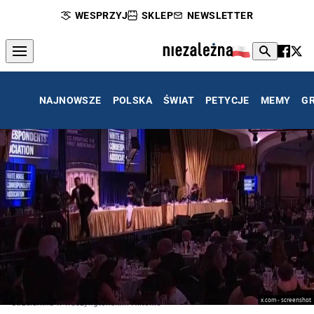
WESPRZYJ
SKLEP
NEWSLETTER
NAJNOWSZE
POLSKA
ŚWIAT
PETYCJE
MEMY
G
x.com - screenshot
Strzelanina w waszyngtońskim Hiltonie