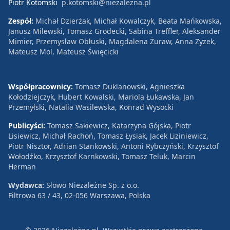
Piotr Kotomski
p.kotomski@niezalezna.pl
Zespół:
Michał Dzierżak, Michał Kowalczyk, Beata Mańkowska,
Janusz Milewski, Tomasz Grodecki, Sabina Treffler, Aleksander
Mimier, Przemysław Obłuski, Magdalena Żuraw, Anna Zyzek,
Mateusz Mol, Mateusz Święcicki
Współpracownicy:
Tomasz Duklanowski, Agnieszka
Kołodziejczyk, Hubert Kowalski, Mariola Łukawska, Jan
Przemyłski, Natalia Wasilewska, Konrad Wysocki
Publicyści:
Tomasz Sakiewicz, Katarzyna Gójska, Piotr
Lisiewicz, Michał Rachoń, Tomasz Łysiak, Jacek Liziniewicz,
Piotr Nisztor, Adrian Stankowski, Antoni Rybczyński, Krzysztof
Wołodźko, Krzysztof Karnkowski, Tomasz Teluk, Marcin
Herman
Wydawca:
Słowo Niezależne Sp. z o.o.
Filtrowa 63 / 43, 02-056 Warszawa, Polska