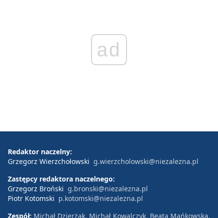
ad
Redaktor naczelny:
Grzegorz Wierzchołowski
g.wierzcholowski@niezalezna.pl
Zastępcy redaktora naczelnego:
Grzegorz Broński
g.bronski@niezalezna.pl
Piotr Kotomski
p.kotomski@niezalezna.pl
Zespół:
Michał Dzierżak, Michał Kowalczyk, Beata Mańkowska,