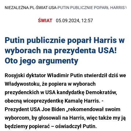
NIEZALEŻNA.PL
›
ŚWIAT
›
USA
›
PUTIN PUBLICZNIE POPARŁ HARRIS 
ŚWIAT
05.09.2024, 12:57
Putin publicznie poparł Harris w
wyborach na prezydenta USA!
Oto jego argumenty
Rosyjski dyktator Władimir Putin stwierdził dziś we
Władywostoku, że popiera w wyborach
prezydenckich w USA kandydatkę Demokratów,
obecną wiceprezydentkę Kamalę Harris. -
Prezydent USA Joe Biden „rekomendował swoim
wyborcom, by głosowali na Harris, więc także my ją
będziemy popierać – oświadczył Putin.