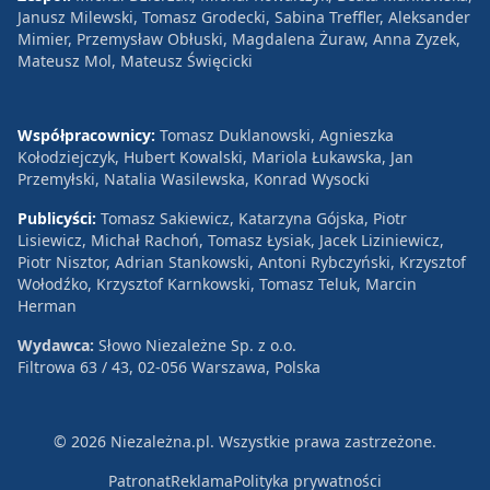
Janusz Milewski, Tomasz Grodecki, Sabina Treffler, Aleksander
Mimier, Przemysław Obłuski, Magdalena Żuraw, Anna Zyzek,
Mateusz Mol, Mateusz Święcicki
Współpracownicy:
Tomasz Duklanowski, Agnieszka
Kołodziejczyk, Hubert Kowalski, Mariola Łukawska, Jan
Przemyłski, Natalia Wasilewska, Konrad Wysocki
Publicyści:
Tomasz Sakiewicz, Katarzyna Gójska, Piotr
Lisiewicz, Michał Rachoń, Tomasz Łysiak, Jacek Liziniewicz,
Piotr Nisztor, Adrian Stankowski, Antoni Rybczyński, Krzysztof
Wołodźko, Krzysztof Karnkowski, Tomasz Teluk, Marcin
Herman
Wydawca:
Słowo Niezależne Sp. z o.o.
Filtrowa 63 / 43, 02-056 Warszawa, Polska
© 2026 Niezależna.pl. Wszystkie prawa zastrzeżone.
Patronat
Reklama
Polityka prywatności