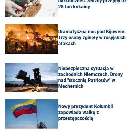
narkobiznes. Służby przejęły aż
28 ton kokainy
Dramatyczna noc pod Kijowem.
Trzy osoby zginęły w rosyjskich
atakach
Niebezpieczna sytuacja w
zachodnich Niemczech. Drony
nad "stocznią Patriotów" w
Mechernich
Nowy prezydent Kolumbii
zapowiada walkę z
przestępczością