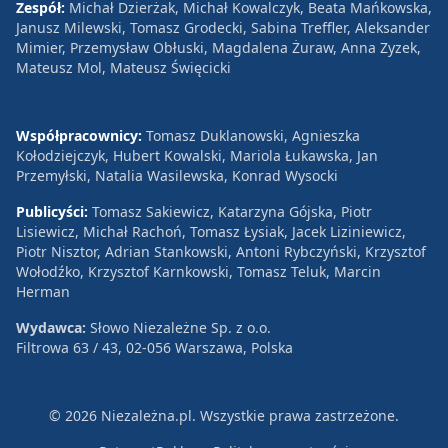
Zespół:
Michał Dzierżak, Michał Kowalczyk, Beata Mańkowska,
Janusz Milewski, Tomasz Grodecki, Sabina Treffler, Aleksander
Mimier, Przemysław Obłuski, Magdalena Żuraw, Anna Zyzek,
Mateusz Mol, Mateusz Święcicki
Współpracownicy:
Tomasz Duklanowski, Agnieszka
Kołodziejczyk, Hubert Kowalski, Mariola Łukawska, Jan
Przemyłski, Natalia Wasilewska, Konrad Wysocki
Publicyści:
Tomasz Sakiewicz, Katarzyna Gójska, Piotr
Lisiewicz, Michał Rachoń, Tomasz Łysiak, Jacek Liziniewicz,
Piotr Nisztor, Adrian Stankowski, Antoni Rybczyński, Krzysztof
Wołodźko, Krzysztof Karnkowski, Tomasz Teluk, Marcin
Herman
Wydawca:
Słowo Niezależne Sp. z o.o.
Filtrowa 63 / 43, 02-056 Warszawa, Polska
© 2026 Niezależna.pl. Wszystkie prawa zastrzeżone.