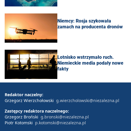
Niemcy: Rosja szykowała
zamach na producenta dronów
Lotnisko wstrzymało ruch.
Niemieckie media podały nowe
fakty
Redaktor naczelny:
Grzegorz Wierzchołowski
g.wierzcholowski@niezalezna.pl
Zastępcy redaktora naczelnego:
Grzegorz Broński
g.bronski@niezalezna.pl
Piotr Kotomski
p.kotomski@niezalezna.pl