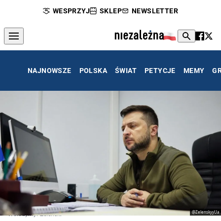
WESPRZYJ
SKLEP
NEWSLETTER
NAJNOWSZE
POLSKA
ŚWIAT
PETYCJE
MEMY
G
@ZelenskyyUa
Wołodymyr Zełenski