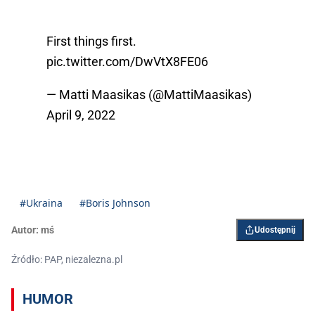
First things first.
pic.twitter.com/DwVtX8FE06
— Matti Maasikas (@MattiMaasikas)
April 9, 2022
#Ukraina
#Boris Johnson
Autor:
mś
Udostępnij
Źródło: PAP, niezalezna.pl
HUMOR