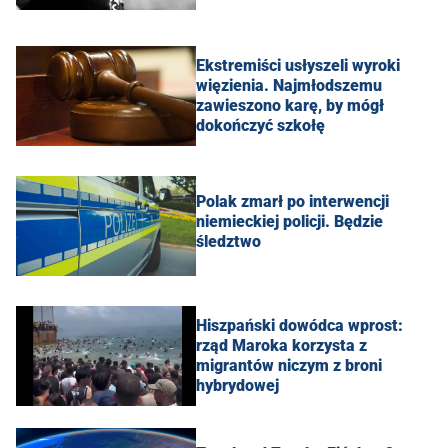
Ekstremiści usłyszeli wyroki
więzienia. Najmłodszemu
zawieszono karę, by mógł
dokończyć szkołę
Polak zmarł po interwencji
niemieckiej policji. Będzie
śledztwo
Hiszpański dowódca wprost:
rząd Maroka korzysta z
migrantów niczym z broni
hybrydowej