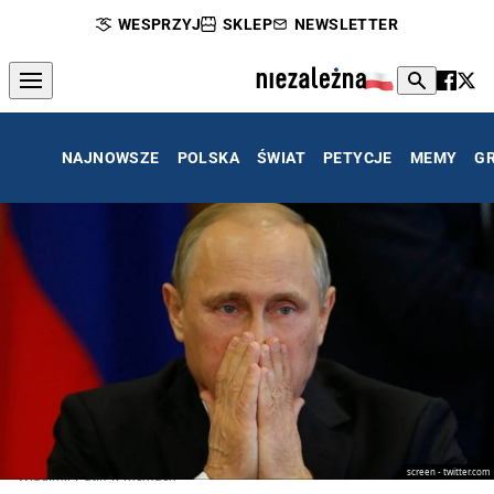
WESPRZYJ
SKLEP
NEWSLETTER
NAJNOWSZE
POLSKA
ŚWIAT
PETYCJE
MEMY
G
screen - twitter.com
Władimir Putin w memach