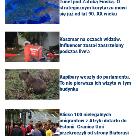
Tunel pod Zatoką Fińską. O
strategicznym korytarzu mówi
się już od lat 90. XX wieku
Koszmar na oczach widzów.
Influencer został zastrzelony
podczas live'a
Kapibary weszły do parlamentu.
To nie pierwsza ich wizyta w tym
budynku
Blisko 100 nielegalnych
imigrantów z Afryki dotarło do
Estonii. Granicę Unii
przekroczyli od strony Białorusi