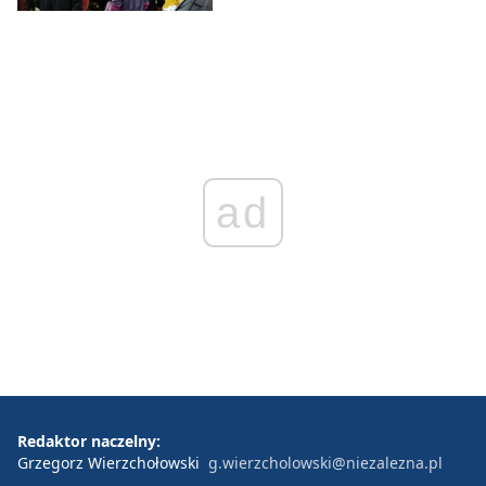
ad
Redaktor naczelny:
Grzegorz Wierzchołowski
g.wierzcholowski@niezalezna.pl