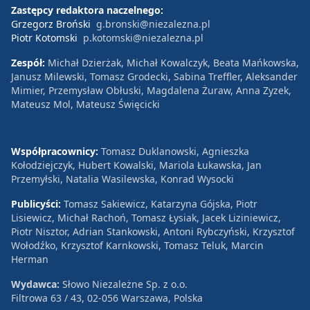
Zastępcy redaktora naczelnego:
Grzegorz Broński
g.bronski@niezalezna.pl
Piotr Kotomski
p.kotomski@niezalezna.pl
Zespół:
Michał Dzierżak, Michał Kowalczyk, Beata Mańkowska,
Janusz Milewski, Tomasz Grodecki, Sabina Treffler, Aleksander
Mimier, Przemysław Obłuski, Magdalena Żuraw, Anna Zyzek,
Mateusz Mol, Mateusz Święcicki
Współpracownicy:
Tomasz Duklanowski, Agnieszka
Kołodziejczyk, Hubert Kowalski, Mariola Łukawska, Jan
Przemyłski, Natalia Wasilewska, Konrad Wysocki
Publicyści:
Tomasz Sakiewicz, Katarzyna Gójska, Piotr
Lisiewicz, Michał Rachoń, Tomasz Łysiak, Jacek Liziniewicz,
Piotr Nisztor, Adrian Stankowski, Antoni Rybczyński, Krzysztof
Wołodźko, Krzysztof Karnkowski, Tomasz Teluk, Marcin
Herman
Wydawca:
Słowo Niezależne Sp. z o.o.
Filtrowa 63 / 43, 02-056 Warszawa, Polska