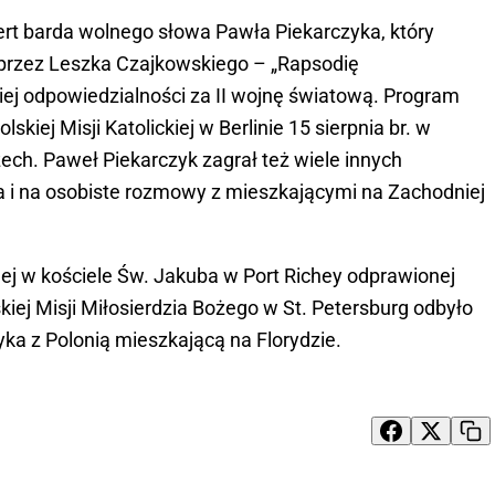
ert barda wolnego słowa Pawła Piekarczyka, który
przez Leszka Czajkowskiego – „Rapsodię
ej odpowiedzialności za II wojnę światową. Program
skiej Misji Katolickiej w Berlinie 15 sierpnia br. w
h. Paweł Piekarczyk zagrał też wiele innych
ia i na osobiste rozmowy z mieszkającymi na Zachodniej
ej w kościele Św. Jakuba w Port Richey odprawionej
kiej Misji Miłosierdzia Bożego w St. Petersburg odbyło
yka z Polonią mieszkającą na Florydzie.