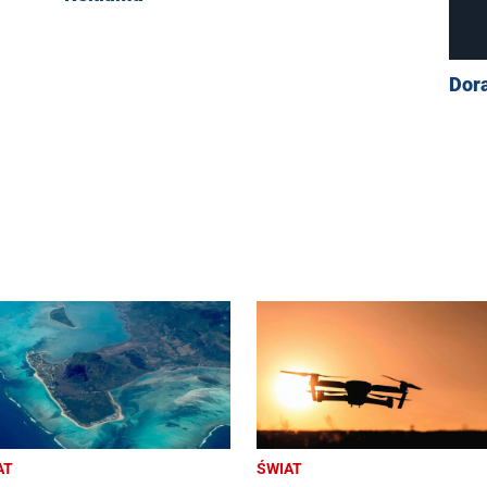
Dor
AT
ŚWIAT