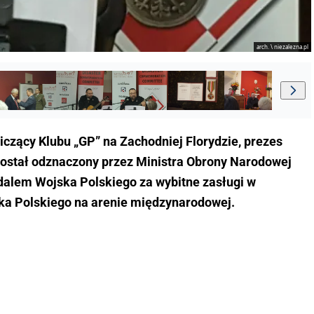
arch. \ niezalezna.pl
czący Klubu „GP” na Zachodniej Florydzie, prezes
ostał odznaczony przez Ministra Obrony Narodowej
lem Wojska Polskiego za wybitne zasługi w
jska Polskiego na arenie międzynarodowej.