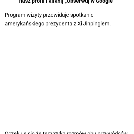
nasz profil i kliknij „Obserwuj w Google”
Program wizyty przewiduje spotkanie
amerykańskiego prezydenta z Xi Jinpingiem.
Oczekuje się że tematyka rozmów obu przywódców