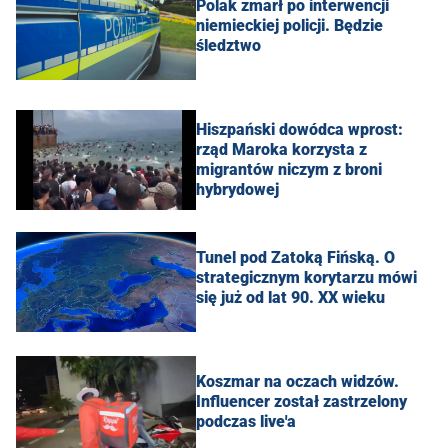
Polak zmarł po interwencji
niemieckiej policji. Będzie
śledztwo
Hiszpański dowódca wprost:
rząd Maroka korzysta z
migrantów niczym z broni
hybrydowej
Tunel pod Zatoką Fińską. O
strategicznym korytarzu mówi
się już od lat 90. XX wieku
Koszmar na oczach widzów.
Influencer został zastrzelony
podczas live'a