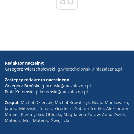
ad
Redaktor naczelny:
Grzegorz Wierzchołowski
g.wierzcholowski@niezalezna.pl
Zastępcy redaktora naczelnego:
Grzegorz Broński
g.bronski@niezalezna.pl
Piotr Kotomski
p.kotomski@niezalezna.pl
Zespół:
Michał Dzierżak, Michał Kowalczyk, Beata Mańkowska,
Janusz Milewski, Tomasz Grodecki, Sabina Treffler, Aleksander
Mimier, Przemysław Obłuski, Magdalena Żuraw, Anna Zyzek,
Mateusz Mol, Mateusz Święcicki