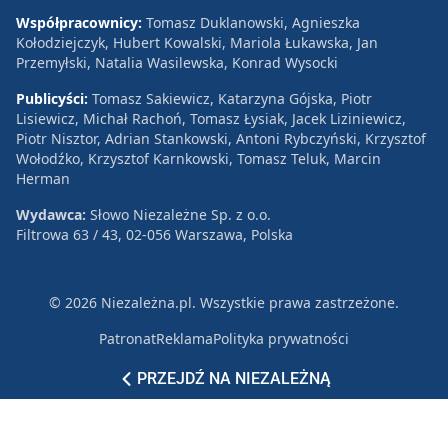
Współpracownicy:
Tomasz Duklanowski, Agnieszka
Kołodziejczyk, Hubert Kowalski, Mariola Łukawska, Jan
Przemyłski, Natalia Wasilewska, Konrad Wysocki
Publicyści:
Tomasz Sakiewicz, Katarzyna Gójska, Piotr
Lisiewicz, Michał Rachoń, Tomasz Łysiak, Jacek Liziniewicz,
Piotr Nisztor, Adrian Stankowski, Antoni Rybczyński, Krzysztof
Wołodźko, Krzysztof Karnkowski, Tomasz Teluk, Marcin
Herman
Wydawca:
Słowo Niezależne Sp. z o.o.
Filtrowa 63 / 43, 02-056 Warszawa, Polska
© 2026 Niezależna.pl. Wszystkie prawa zastrzeżone.
Patronat
Reklama
Polityka prywatności
PRZEJDŹ NA NIEZALEŻNĄ