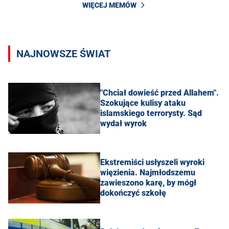
WIĘCEJ MEMÓW
NAJNOWSZE ŚWIAT
"Chciał dowieść przed Allahem".
Szokujące kulisy ataku
islamskiego terrorysty. Sąd
wydał wyrok
Ekstremiści usłyszeli wyroki
więzienia. Najmłodszemu
zawieszono karę, by mógł
dokończyć szkołę