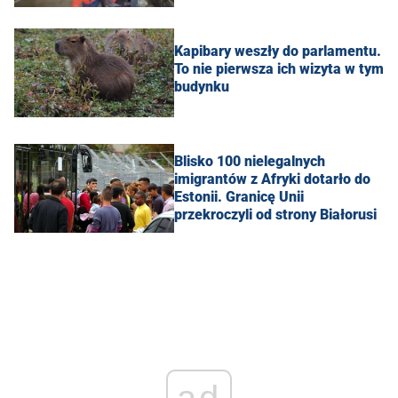
Kapibary weszły do parlamentu.
To nie pierwsza ich wizyta w tym
budynku
Blisko 100 nielegalnych
imigrantów z Afryki dotarło do
Estonii. Granicę Unii
przekroczyli od strony Białorusi