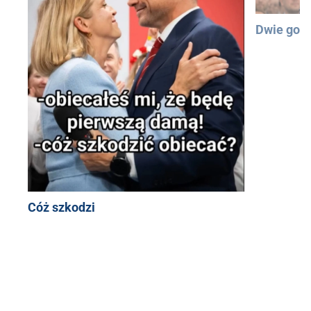
Dwie god
Cóż szkodzi