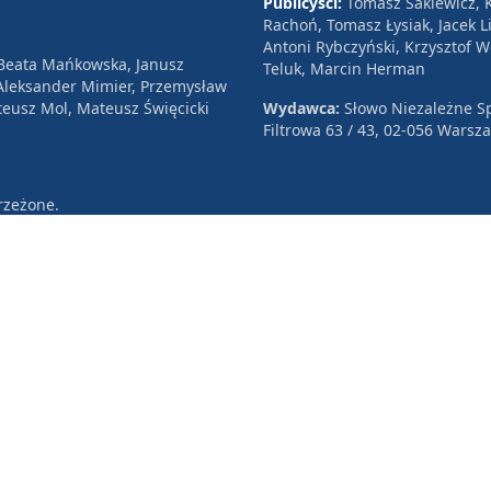
Publicyści:
Tomasz Sakiewicz, K
Rachoń, Tomasz Łysiak, Jacek Li
Antoni Rybczyński, Krzysztof 
 Beata Mańkowska, Janusz
Teluk, Marcin Herman
, Aleksander Mimier, Przemysław
eusz Mol, Mateusz Święcicki
Wydawca:
Słowo Niezależne Sp
Filtrowa 63 / 43, 02-056 Warsz
rzeżone.