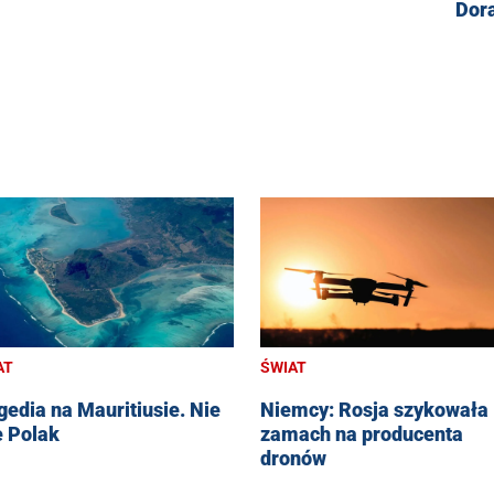
Dor
AT
ŚWIAT
gedia na Mauritiusie. Nie
Niemcy: Rosja szykowała
e Polak
zamach na producenta
dronów