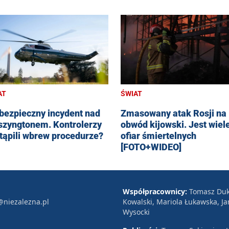
AT
ŚWIAT
bezpieczny incydent nad
Zmasowany atak Rosji na
zyngtonem. Kontrolerzy
obwód kijowski. Jest wiel
tąpili wbrew procedurze?
ofiar śmiertelnych
[FOTO+WIDEO]
Współpracownicy:
Tomasz Duk
@niezalezna.pl
Kowalski, Mariola Łukawska, Ja
Wysocki