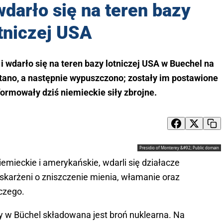
darło się na teren bazy
tniczej USA
 wdarło się na teren bazy lotniczej USA w Buechel na
tano, a następnie wypuszczono; zostały im postawione
formowały dziś niemieckie siły zbrojne.
Presidio of Monterey &#92; Public domain
iemieckie i amerykańskie, wdarli się działacze
 oskarżeni o zniszczenie mienia, włamanie oraz
czego.
zy w Büchel składowana jest broń nuklearna. Na