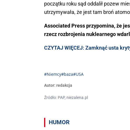
początku roku sąd oddalił pozew mies
utrzymywała, że jest tam broń atom
Associated Press przypomina, że jest
rzecz rozbrojenia nuklearnego wdarli
CZYTAJ WIĘCEJ: Zamknąć usta kryt
#Niemcy
#baza
#USA
Autor:
redakcja
Źródło: PAP, niezalena.pl
HUMOR