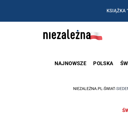
KSIĄŻKA 
NAJNOWSZE
POLSKA
ŚW
NIEZALEŻNA.PL
›
ŚWIAT
›
SIEDE
ŚW