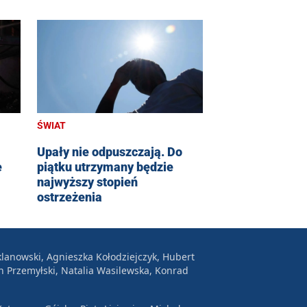
ŚWIAT
Upały nie odpuszczają. Do
e
piątku utrzymany będzie
najwyższy stopień
ostrzeżenia
lanowski, Agnieszka Kołodziejczyk, Hubert
n Przemyłski, Natalia Wasilewska, Konrad