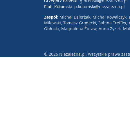
Grzegorz Broński
g.bronski@niezalezna.pl
Piotr Kotomski
p.kotomski@niezalezna.pl
Zespół:
Michał Dzierżak, Michał Kowalczyk,
Milewski, Tomasz Grodecki, Sabina Treffler
Obłuski, Magdalena Żuraw, Anna Zyzek, Mat
© 2026 Niezależna.pl. Wszystkie prawa zast