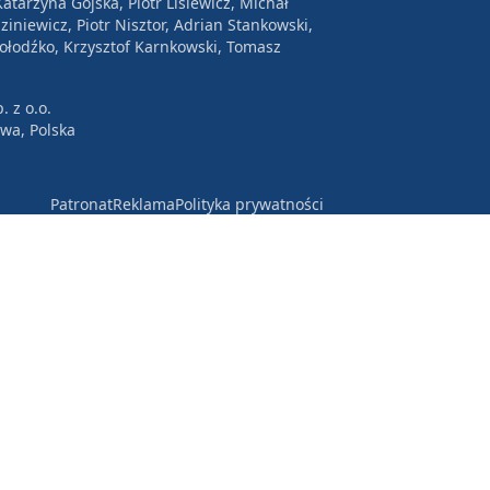
atarzyna Gójska, Piotr Lisiewicz, Michał
ziniewicz, Piotr Nisztor, Adrian Stankowski,
Wołodźko, Krzysztof Karnkowski, Tomasz
. z o.o.
awa, Polska
Patronat
Reklama
Polityka prywatności