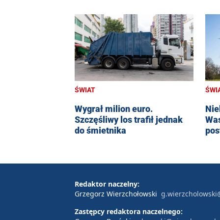
ŚWIAT
ŚWI
Wygrał milion euro.
Nie
Szczęśliwy los trafił jednak
Was
do śmietnika
pos
Redaktor naczelny:
Grzegorz Wierzchołowski
g.wierzcholowski
Zastępcy redaktora naczelnego: