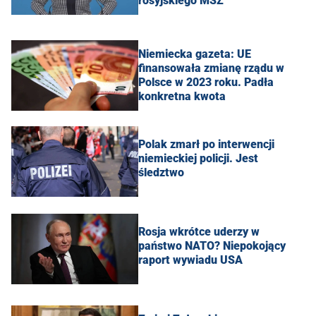
rosyjskiego MSZ
Niemiecka gazeta: UE
finansowała zmianę rządu w
Polsce w 2023 roku. Padła
konkretna kwota
Polak zmarł po interwencji
niemieckiej policji. Jest
śledztwo
Rosja wkrótce uderzy w
państwo NATO? Niepokojący
raport wywiadu USA