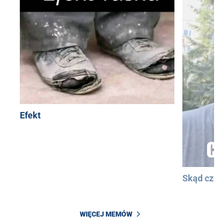
Efekt
Skąd cza
WIĘCEJ MEMÓW