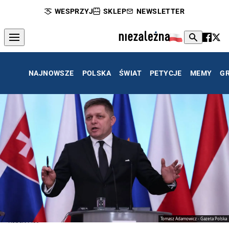
WESPRZYJ
SKLEP
NEWSLETTER
NAJNOWSZE
POLSKA
ŚWIAT
PETYCJE
MEMY
G
Tomasz Adamowicz - Gazeta Polska
Robert Fico