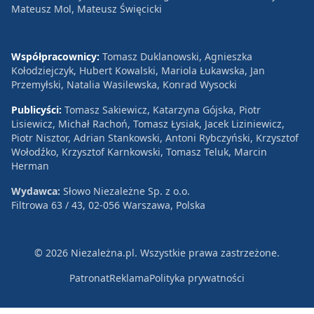
Mateusz Mol, Mateusz Święcicki
Współpracownicy:
Tomasz Duklanowski, Agnieszka
Kołodziejczyk, Hubert Kowalski, Mariola Łukawska, Jan
Przemyłski, Natalia Wasilewska, Konrad Wysocki
Publicyści:
Tomasz Sakiewicz, Katarzyna Gójska, Piotr
Lisiewicz, Michał Rachoń, Tomasz Łysiak, Jacek Liziniewicz,
Piotr Nisztor, Adrian Stankowski, Antoni Rybczyński, Krzysztof
Wołodźko, Krzysztof Karnkowski, Tomasz Teluk, Marcin
Herman
Wydawca:
Słowo Niezależne Sp. z o.o.
Filtrowa 63 / 43, 02-056 Warszawa, Polska
© 2026 Niezależna.pl. Wszystkie prawa zastrzeżone.
Patronat
Reklama
Polityka prywatności