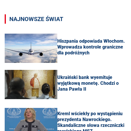
NAJNOWSZE ŚWIAT
Hiszpania odpowiada Włochom.
Wprowadza kontrole graniczne
dla podróżnych
Ukraiński bank wyemituje
wyjątkową monetę. Chodzi o
Jana Pawła II
Kreml wściekły po wystąpieniu
prezydenta Nawrockiego.
Skandaliczne słowa rzeczniczki