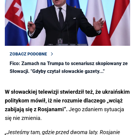
ZOBACZ PODOBNE
Fico: Zamach na Trumpa to scenariusz skopiowany ze
Słowacji. "Gdyby czytał słowackie gazety..."
W słowackiej telewizji stwierdził też, że ukraińskim
politykom mówił, iż nie rozumie dlaczego „wciąż
zabijają się z Rosjanami”.
Jego zdaniem sytuacja
się nie zmienia.
„Jesteśmy tam, gdzie przed dwoma laty. Rosjanie