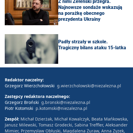
Z nimi Zełenski przegra.
Najnowsze sondaże wskazują
na porażkę obecnego
prezydenta Ukrainy
Padły strzały w szkole.
Tragiczny bilans ataku 15-latka
Redaktor naczelny:
Grzegorz Wierzchołowski
g.wierzcholowski@niezalezna.pl
Zastępcy redaktora naczelnego:
Grzegorz Broński
g.bronski@niezalezna.pl
Piotr Kotomski
p.kotomski@niezalezna.pl
Zespół:
Michał Dzierżak, Michał Kowalczyk, Beata Mańkowska,
Janusz Milewski, Tomasz Grodecki, Sabina Treffler, Aleksander
Mimier, Przemysław Obłuski, Magdalena Żuraw, Anna Zyzek,