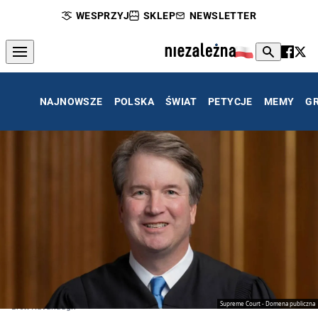
WESPRZYJ
SKLEP
NEWSLETTER
NAJNOWSZE
POLSKA
ŚWIAT
PETYCJE
MEMY
G
Supreme Court - Domena publiczna
Brett Kavanaugh