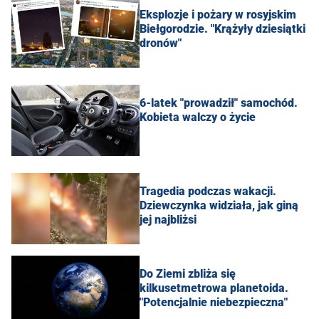
Eksplozje i pożary w rosyjskim
Biełgorodzie. "Krążyły dziesiątki
dronów"
6-latek "prowadził" samochód.
Kobieta walczy o życie
Tragedia podczas wakacji.
Dziewczynka widziała, jak giną
jej najbliżsi
Do Ziemi zbliża się
kilkusetmetrowa planetoida.
"Potencjalnie niebezpieczna"