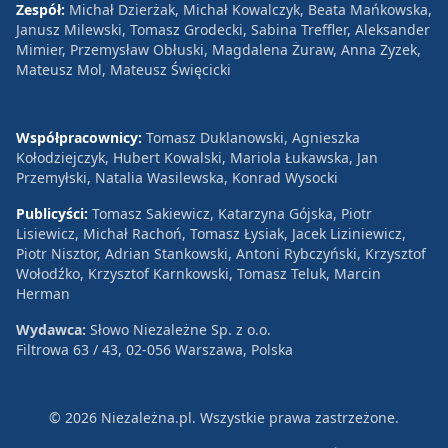
Zespół:
Michał Dzierżak, Michał Kowalczyk, Beata Mańkowska,
Janusz Milewski, Tomasz Grodecki, Sabina Treffler, Aleksander
Mimier, Przemysław Obłuski, Magdalena Żuraw, Anna Zyzek,
Mateusz Mol, Mateusz Święcicki
Współpracownicy:
Tomasz Duklanowski, Agnieszka
Kołodziejczyk, Hubert Kowalski, Mariola Łukawska, Jan
Przemyłski, Natalia Wasilewska, Konrad Wysocki
Publicyści:
Tomasz Sakiewicz, Katarzyna Gójska, Piotr
Lisiewicz, Michał Rachoń, Tomasz Łysiak, Jacek Liziniewicz,
Piotr Nisztor, Adrian Stankowski, Antoni Rybczyński, Krzysztof
Wołodźko, Krzysztof Karnkowski, Tomasz Teluk, Marcin
Herman
Wydawca:
Słowo Niezależne Sp. z o.o.
Filtrowa 63 / 43, 02-056 Warszawa, Polska
© 2026 Niezależna.pl. Wszystkie prawa zastrzeżone.