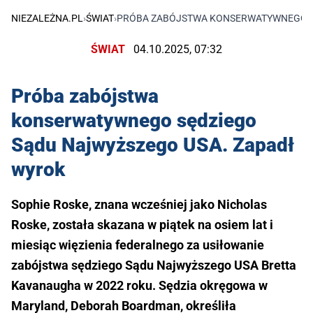
NIEZALEŻNA.PL
›
ŚWIAT
›
PRÓBA ZABÓJSTWA KONSERWATYWNEGO SĘ
ŚWIAT
04.10.2025, 07:32
Próba zabójstwa
konserwatywnego sędziego
Sądu Najwyższego USA. Zapadł
wyrok
Sophie Roske, znana wcześniej jako Nicholas
Roske, została skazana w piątek na osiem lat i
miesiąc więzienia federalnego za usiłowanie
zabójstwa sędziego Sądu Najwyższego USA Bretta
Kavanaugha w 2022 roku. Sędzia okręgowa w
Maryland, Deborah Boardman, określiła