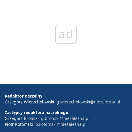
ad
Redaktor naczelny:
Grzegorz Wierzchołowski
g.wierzcholowski@niezalezna.pl
Zastępcy redaktora naczelnego:
Grzegorz Broński
g.bronski@niezalezna.pl
Piotr Kotomski
p.kotomski@niezalezna.pl