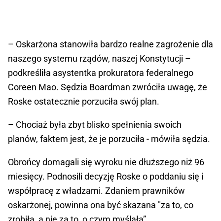
– Oskarżona stanowiła bardzo realne zagrożenie dla
naszego systemu rządów, naszej Konstytucji –
podkreśliła asystentka prokuratora federalnego
Coreen Mao. Sędzia Boardman zwróciła uwagę, że
Roske ostatecznie porzuciła swój plan.
– Chociaż była zbyt blisko spełnienia swoich
planów, faktem jest, że je porzuciła - mówiła sędzia.
Obrońcy domagali się wyroku nie dłuższego niż 96
miesięcy. Podnosili decyzję Roske o poddaniu się i
współpracę z władzami. Zdaniem prawników
oskarżonej, powinna ona być skazana "za to, co
zrobiła, a nie za to, o czym myślała”.