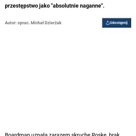
przestępstwo jako "absolutnie naganne".
Autor:
oprac. Michał Dzierżak
Udostępnij
Boardman uznała zarazem skruchę Roske, brak