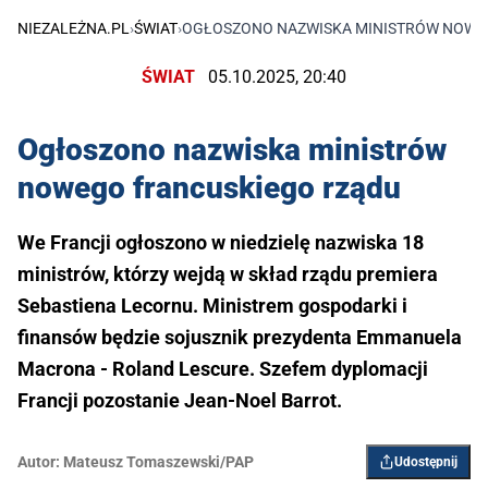
NIEZALEŻNA.PL
›
ŚWIAT
›
OGŁOSZONO NAZWISKA MINISTRÓW NOWE
ŚWIAT
05.10.2025, 20:40
Ogłoszono nazwiska ministrów
nowego francuskiego rządu
We Francji ogłoszono w niedzielę nazwiska 18
ministrów, którzy wejdą w skład rządu premiera
Sebastiena Lecornu. Ministrem gospodarki i
finansów będzie sojusznik prezydenta Emmanuela
Macrona - Roland Lescure. Szefem dyplomacji
Francji pozostanie Jean-Noel Barrot.
Autor:
Mateusz Tomaszewski/PAP
Udostępnij