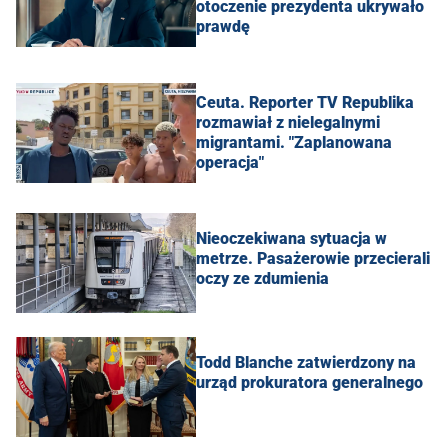
otoczenie prezydenta ukrywało
prawdę
Ceuta. Reporter TV Republika
rozmawiał z nielegalnymi
migrantami. "Zaplanowana
operacja"
Nieoczekiwana sytuacja w
metrze. Pasażerowie przecierali
oczy ze zdumienia
Todd Blanche zatwierdzony na
urząd prokuratora generalnego