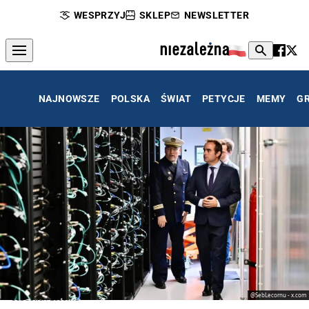
WESPRZYJ
SKLEP
NEWSLETTER
NAJNOWSZE
POLSKA
ŚWIAT
PETYCJE
MEMY
G
@SebLecornu - x.com
Sebastien Lecornu