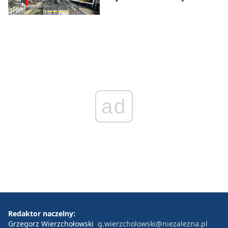
ad
Redaktor naczelny:
Grzegorz Wierzchołowski
g.wierzcholowski@niezalezna.pl