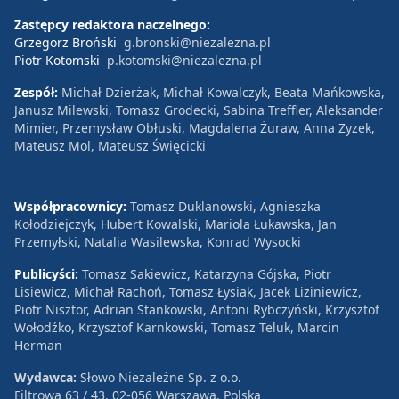
Zastępcy redaktora naczelnego:
Grzegorz Broński
g.bronski@niezalezna.pl
Piotr Kotomski
p.kotomski@niezalezna.pl
Zespół:
Michał Dzierżak, Michał Kowalczyk, Beata Mańkowska,
Janusz Milewski, Tomasz Grodecki, Sabina Treffler, Aleksander
Mimier, Przemysław Obłuski, Magdalena Żuraw, Anna Zyzek,
Mateusz Mol, Mateusz Święcicki
Współpracownicy:
Tomasz Duklanowski, Agnieszka
Kołodziejczyk, Hubert Kowalski, Mariola Łukawska, Jan
Przemyłski, Natalia Wasilewska, Konrad Wysocki
Publicyści:
Tomasz Sakiewicz, Katarzyna Gójska, Piotr
Lisiewicz, Michał Rachoń, Tomasz Łysiak, Jacek Liziniewicz,
Piotr Nisztor, Adrian Stankowski, Antoni Rybczyński, Krzysztof
Wołodźko, Krzysztof Karnkowski, Tomasz Teluk, Marcin
Herman
Wydawca:
Słowo Niezależne Sp. z o.o.
Filtrowa 63 / 43, 02-056 Warszawa, Polska