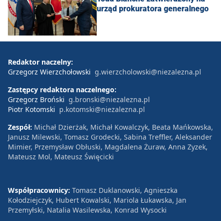
urząd prokuratora generalnego
Redaktor naczelny:
Grzegorz Wierzchołowski
g.wierzcholowski@niezalezna.pl
Zastępcy redaktora naczelnego:
Grzegorz Broński
g.bronski@niezalezna.pl
Piotr Kotomski
p.kotomski@niezalezna.pl
Zespół:
Michał Dzierżak, Michał Kowalczyk, Beata Mańkowska,
Janusz Milewski, Tomasz Grodecki, Sabina Treffler, Aleksander
Mimier, Przemysław Obłuski, Magdalena Żuraw, Anna Zyzek,
Mateusz Mol, Mateusz Święcicki
Współpracownicy:
Tomasz Duklanowski, Agnieszka
Kołodziejczyk, Hubert Kowalski, Mariola Łukawska, Jan
Przemyłski, Natalia Wasilewska, Konrad Wysocki