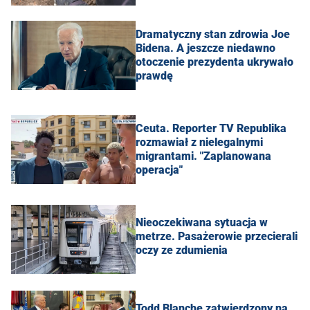
Dramatyczny stan zdrowia Joe
Bidena. A jeszcze niedawno
otoczenie prezydenta ukrywało
prawdę
Ceuta. Reporter TV Republika
rozmawiał z nielegalnymi
migrantami. "Zaplanowana
operacja"
Nieoczekiwana sytuacja w
metrze. Pasażerowie przecierali
oczy ze zdumienia
Todd Blanche zatwierdzony na