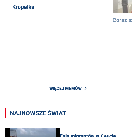
Kropelka
Coraz szy
WIĘCEJ MEMÓW
NAJNOWSZE ŚWIAT
Fala migrantów w Ceucie.