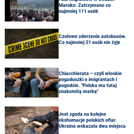
Maroko: Zatrzymano co
najmniej 111 osób
Czołowe zderzenie autobusów.
Co najmniej 21 osób nie żyje
Chiacchierata – czyli włoskie
pogaduszki o imigrantach i
pogodzie. "Polska ma tutaj
znakomitą markę"
Jest zgoda na kolejne
ekshumacje polskich ofiar.
Ukraina wskazała dwa miejsca