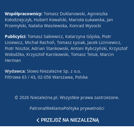
Współpracownicy:
Tomasz Duklanowski, Agnieszka
Kołodziejczyk, Hubert Kowalski, Mariola Łukawska, Jan
Przemyłski, Natalia Wasilewska, Konrad Wysocki
Publicyści:
Tomasz Sakiewicz, Katarzyna Gójska, Piotr
Lisiewicz, Michał Rachoń, Tomasz Łysiak, Jacek Liziniewicz,
Piotr Nisztor, Adrian Stankowski, Antoni Rybczyński, Krzysztof
Wołodźko, Krzysztof Karnkowski, Tomasz Teluk, Marcin
Herman
Wydawca:
Słowo Niezależne Sp. z o.o.
Filtrowa 63 / 43, 02-056 Warszawa, Polska
© 2026 Niezależna.pl. Wszystkie prawa zastrzeżone.
Patronat
Reklama
Polityka prywatności
PRZEJDŹ NA NIEZALEŻNĄ