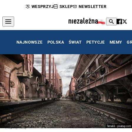
WESPRZYJ
SKLEP
NEWSLETTER
NAJNOWSZE
POLSKA
ŚWIAT
PETYCJE
MEMY
G
Tama66 - pixabay.com
Wagony kolej