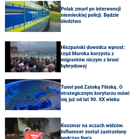
Polak zmarł po interwencji
niemieckiej policji. Będzie
śledztwo
Hiszpański dowódca wprost:
rząd Maroka korzysta z
migrantów niczym z broni
hybrydowej
Tunel pod Zatoką Fińską. O
strategicznym korytarzu mówi
się już od lat 90. XX wieku
Koszmar na oczach widzów.
Influencer został zastrzelony
podczas live'a