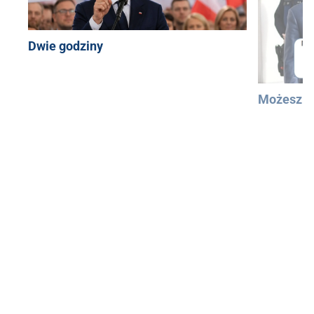
Dwie godziny
Możesz u