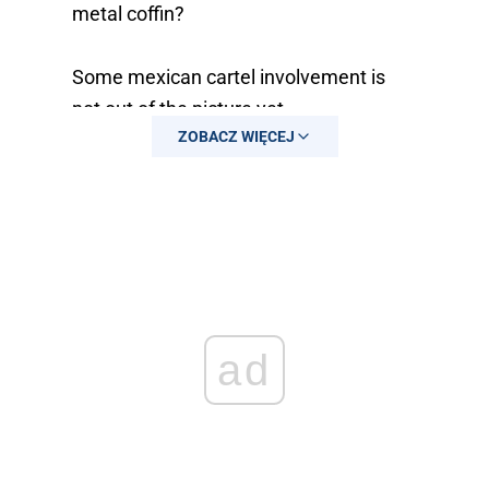
metal coffin?
Some mexican cartel involvement is
not out of the picture yet
ZOBACZ WIĘCEJ
Source:…
pic.twitter.com/71lFF30Cj6
— Mario Nawfal (@MarioNawfal)
May
11, 2026
ad