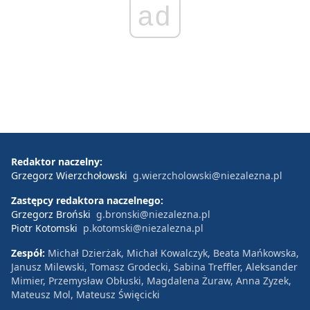
ad
Redaktor naczelny:
Grzegorz Wierzchołowski
g.wierzcholowski@niezalezna.pl
Zastępcy redaktora naczelnego:
Grzegorz Broński
g.bronski@niezalezna.pl
Piotr Kotomski
p.kotomski@niezalezna.pl
Zespół:
Michał Dzierżak, Michał Kowalczyk, Beata Mańkowska,
Janusz Milewski, Tomasz Grodecki, Sabina Treffler, Aleksander
Mimier, Przemysław Obłuski, Magdalena Żuraw, Anna Zyzek,
Mateusz Mol, Mateusz Święcicki