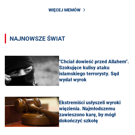
WIĘCEJ MEMÓW
NAJNOWSZE ŚWIAT
"Chciał dowieść przed Allahem".
Szokujące kulisy ataku
islamskiego terrorysty. Sąd
wydał wyrok
Ekstremiści usłyszeli wyroki
więzienia. Najmłodszemu
zawieszono karę, by mógł
dokończyć szkołę