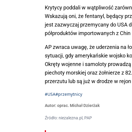
Krytycy poddali w wątpliwość zarówno
Wskazują oni, że fentanyl, będący p
jest zazwyczaj przemycany do USA d
półproduktów importowanych z Chin i 
AP zwraca uwagę, że uderzenia na ł
sytuacji, gdy amerykańskie wojsko ko
Okręty wojenne i samoloty prowadzą
piechoty morskiej oraz żołnierze z 8
przerzutu lub są już w drodze w rejon 
#USA
#przemytnicy
Autor:
oprac. Michał Dzierżak
Źródło: niezalezna.pl, PAP