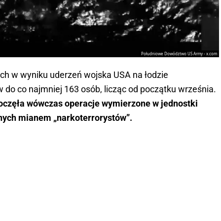
Południowe Dowództwo US Army - x.com
ych w wyniku uderzeń wojska USA na łodzie
o co najmniej 163 osób, licząc od początku września.
oczęła wówczas operacje wymierzone w jednostki
anych mianem „narkoterrorystów”.