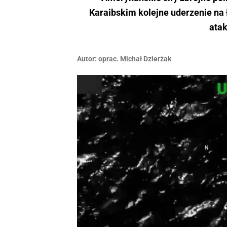
Karaibskim kolejne uderzenie na
atak
Autor:
oprac. Michał Dzierżak