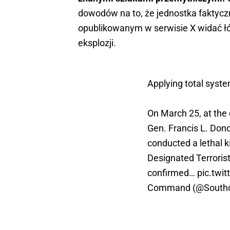
dowodów na to, że jednostka faktycz
opublikowanym w serwisie X widać łó
eksplozji.
Applying total system
On March 25, at the 
Gen. Francis L. Don
conducted a lethal k
Designated Terrorist
confirmed…
pic.twi
Command (@South