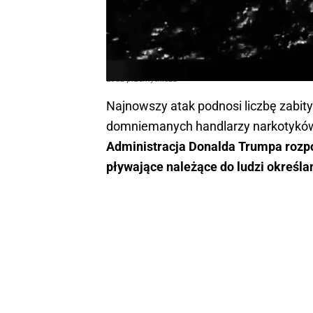
Łódź przemytnicza
Najnowszy atak podnosi liczbę zabit
domniemanych handlarzy narkotyków d
Administracja Donalda Trumpa rozp
pływające należące do ludzi określ