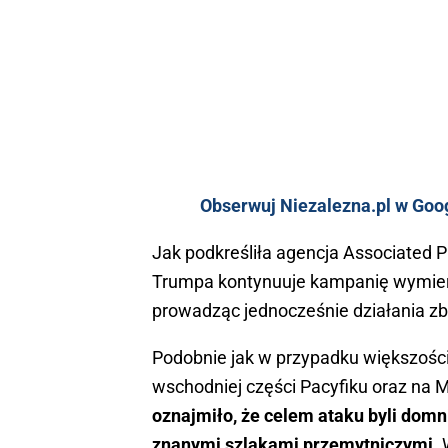
Obserwuj Niezalezna.pl w Goo
Jak podkreśliła agencja Associated P
Trumpa kontynuuje kampanię wymier
prowadząc jednocześnie działania zb
Podobnie jak w przypadku większośc
wschodniej części Pacyfiku oraz na 
oznajmiło, że celem ataku byli dom
znanymi szlakami przemytniczymi.
W