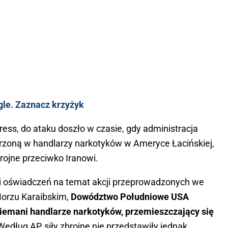
gle. Zaznacz krzyżyk
ress, do ataku doszło w czasie, gdy administracja
zoną w handlarzy narkotyków w Ameryce Łacińskiej,
rojne przeciwko Iranowi.
i oświadczeń na temat akcji przeprowadzonych we
Morzu Karaibskim,
Dowództwo Południowe USA
niemani handlarze narkotyków, przemieszczający się
edług AP, siły zbrojne nie przedstawiły jednak