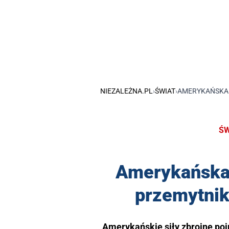
NIEZALEŻNA.PL
›
ŚWIAT
›
AMERYKAŃSKA 
ŚW
Amerykańska 
przemytnik
Amerykańskie siły zbrojne po