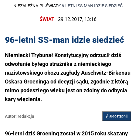
NIEZALEŻNA.PL
›
ŚWIAT
›
96-LETNI SS-MAN IDZIE SIEDZIEĆ
ŚWIAT
29.12.2017, 13:16
96-letni SS-man idzie siedzieć
Niemiecki Trybunał Konstytucyjny odrzucił dziś
odwołanie byłego strażnika z niemieckiego
nazistowskiego obozu zagłady Auschwitz-Birkenau
Oskara Groeninga od decyzji sądu, zgodnie z którą
mimo podeszłego wieku jest on zdolny do odbycia
kary więzienia.
Autor:
redakcja
Udostępnij
96-letni dziś Groening został w 2015 roku skazany