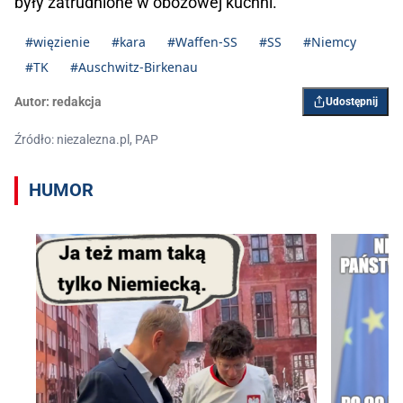
były zatrudnione w obozowej kuchni.
#więzienie
#kara
#Waffen-SS
#SS
#Niemcy
#TK
#Auschwitz-Birkenau
Autor:
redakcja
Udostępnij
Źródło: niezalezna.pl, PAP
HUMOR