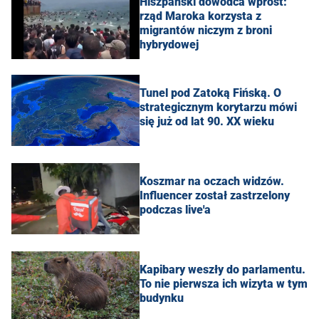
Hiszpański dowódca wprost:
rząd Maroka korzysta z
migrantów niczym z broni
hybrydowej
Tunel pod Zatoką Fińską. O
strategicznym korytarzu mówi
się już od lat 90. XX wieku
Koszmar na oczach widzów.
Influencer został zastrzelony
podczas live'a
Kapibary weszły do parlamentu.
To nie pierwsza ich wizyta w tym
budynku