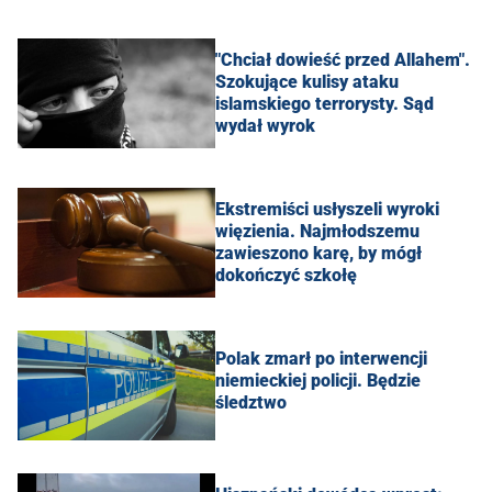
"Chciał dowieść przed Allahem".
Szokujące kulisy ataku
islamskiego terrorysty. Sąd
wydał wyrok
Ekstremiści usłyszeli wyroki
więzienia. Najmłodszemu
zawieszono karę, by mógł
dokończyć szkołę
Polak zmarł po interwencji
niemieckiej policji. Będzie
śledztwo