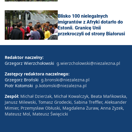
Blisko 100 nielegalnych
imigrantów z Afryki dotarło do
Estonii. Granicę Unii
przekroczyli od strony Białorusi
Redaktor naczelny:
Grzegorz Wierzchołowski
g.wierzcholowski@niezalezna.pl
Zastępcy redaktora naczelnego:
Grzegorz Broński
g.bronski@niezalezna.pl
Piotr Kotomski
p.kotomski@niezalezna.pl
Zespół:
Michał Dzierżak, Michał Kowalczyk, Beata Mańkowska,
Janusz Milewski, Tomasz Grodecki, Sabina Treffler, Aleksander
Mimier, Przemysław Obłuski, Magdalena Żuraw, Anna Zyzek,
Mateusz Mol, Mateusz Święcicki