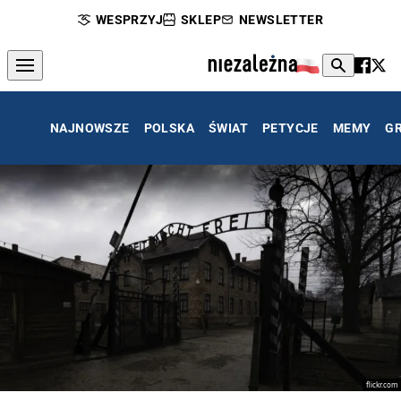
WESPRZYJ
SKLEP
NEWSLETTER
NAJNOWSZE
POLSKA
ŚWIAT
PETYCJE
MEMY
G
flickr.com