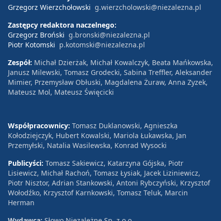
Grzegorz Wierzchołowski
g.wierzcholowski@niezalezna.pl
Zastępcy redaktora naczelnego:
Grzegorz Broński
g.bronski@niezalezna.pl
Piotr Kotomski
p.kotomski@niezalezna.pl
Zespół:
Michał Dzierżak, Michał Kowalczyk, Beata Mańkowska,
Janusz Milewski, Tomasz Grodecki, Sabina Treffler, Aleksander
Mimier, Przemysław Obłuski, Magdalena Żuraw, Anna Zyzek,
Mateusz Mol, Mateusz Święcicki
Współpracownicy:
Tomasz Duklanowski, Agnieszka
Kołodziejczyk, Hubert Kowalski, Mariola Łukawska, Jan
Przemyłski, Natalia Wasilewska, Konrad Wysocki
Publicyści:
Tomasz Sakiewicz, Katarzyna Gójska, Piotr
Lisiewicz, Michał Rachoń, Tomasz Łysiak, Jacek Liziniewicz,
Piotr Nisztor, Adrian Stankowski, Antoni Rybczyński, Krzysztof
Wołodźko, Krzysztof Karnkowski, Tomasz Teluk, Marcin
Herman
Wydawca:
Słowo Niezależne Sp. z o.o.