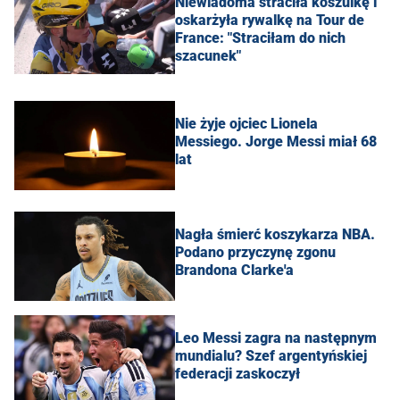
Niewiadoma straciła koszulkę i
oskarżyła rywalkę na Tour de
France: "Straciłam do nich
szacunek"
Nie żyje ojciec Lionela
Messiego. Jorge Messi miał 68
lat
Nagła śmierć koszykarza NBA.
Podano przyczynę zgonu
Brandona Clarke'a
Leo Messi zagra na następnym
mundialu? Szef argentyńskiej
federacji zaskoczył