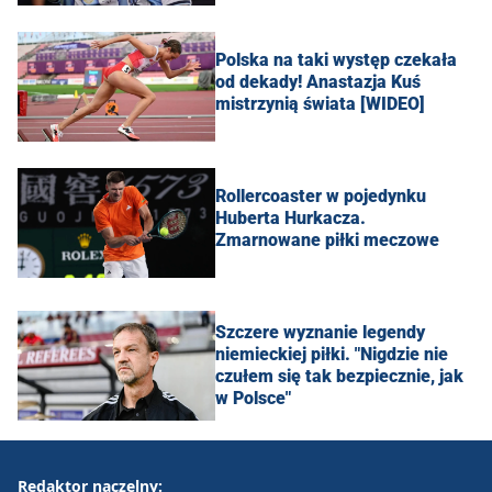
Polska na taki występ czekała
od dekady! Anastazja Kuś
mistrzynią świata [WIDEO]
Rollercoaster w pojedynku
Huberta Hurkacza.
Zmarnowane piłki meczowe
Szczere wyznanie legendy
niemieckiej piłki. "Nigdzie nie
czułem się tak bezpiecznie, jak
w Polsce"
Redaktor naczelny: