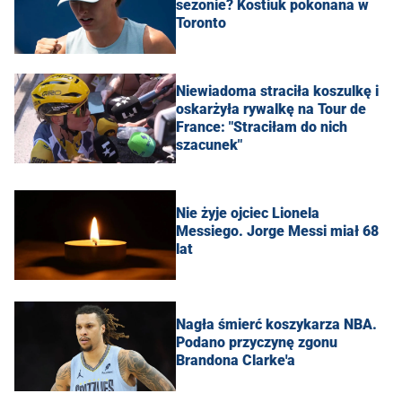
sezonie? Kostiuk pokonana w
Toronto
Niewiadoma straciła koszulkę i
oskarżyła rywalkę na Tour de
France: "Straciłam do nich
szacunek"
Nie żyje ojciec Lionela
Messiego. Jorge Messi miał 68
lat
Nagła śmierć koszykarza NBA.
Podano przyczynę zgonu
Brandona Clarke'a