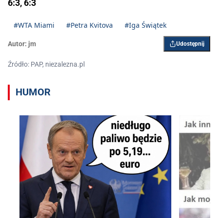
6:3, 6:3
#WTA Miami
#Petra Kvitova
#Iga Świątek
Autor:
jm
Udostępnij
Źródło: PAP, niezalezna.pl
HUMOR