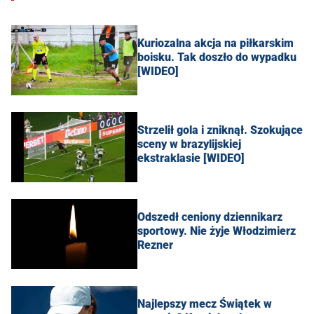
Kuriozalna akcja na piłkarskim
boisku. Tak doszło do wypadku
[WIDEO]
Strzelił gola i zniknął. Szokujące
sceny w brazylijskiej
ekstraklasie [WIDEO]
Odszedł ceniony dziennikarz
sportowy. Nie żyje Włodzimierz
Rezner
Najlepszy mecz Świątek w