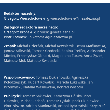
Redaktor naczelny:
Grzegorz Wierzchołowski
g.wierzcholowski@niezalezna.pl
Zastępcy redaktora naczelnego:
Grzegorz Broński
g.bronski@niezalezna.pl
Piotr Kotomski
p.kotomski@niezalezna.pl
Zespół:
Michał Dzierżak, Michał Kowalczyk, Beata Mańkowska,
Janusz Milewski, Tomasz Grodecki, Sabina Treffler, Aleksander
Mimier, Przemysław Obłuski, Magdalena Żuraw, Anna Zyzek,
Mateusz Mol, Mateusz Święcicki
Współpracownicy:
Tomasz Duklanowski, Agnieszka
Kołodziejczyk, Hubert Kowalski, Mariola Łukawska, Jan
Przemyłski, Natalia Wasilewska, Konrad Wysocki
Publicyści:
Tomasz Sakiewicz, Katarzyna Gójska, Piotr
Lisiewicz, Michał Rachoń, Tomasz Łysiak, Jacek Liziniewicz,
Piotr Nisztor, Adrian Stankowski, Antoni Rybczyński, Krzysztof