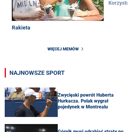
Korzystn
Rakieta
WIĘCEJ MEMÓW
NAJNOWSZE SPORT
Zwycięski powrót Huberta
Hurkacza. Polak wygrał
pojedynek w Montrealu
Górnik musi odrabiać straty po