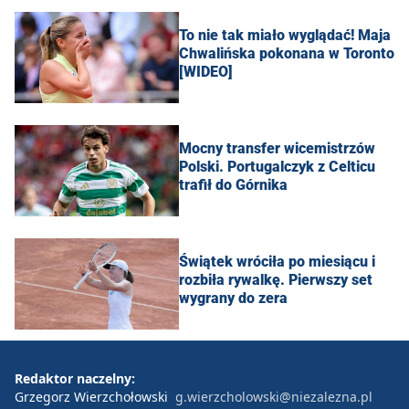
To nie tak miało wyglądać! Maja
Chwalińska pokonana w Toronto
[WIDEO]
Mocny transfer wicemistrzów
Polski. Portugalczyk z Celticu
trafił do Górnika
Świątek wróciła po miesiącu i
rozbiła rywalkę. Pierwszy set
wygrany do zera
Redaktor naczelny:
Grzegorz Wierzchołowski
g.wierzcholowski@niezalezna.pl