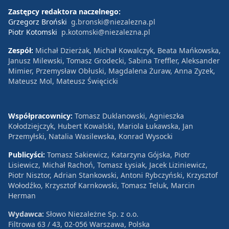
Zastępcy redaktora naczelnego:
Grzegorz Broński
g.bronski@niezalezna.pl
Piotr Kotomski
p.kotomski@niezalezna.pl
Zespół:
Michał Dzierżak, Michał Kowalczyk, Beata Mańkowska,
Janusz Milewski, Tomasz Grodecki, Sabina Treffler, Aleksander
Mimier, Przemysław Obłuski, Magdalena Żuraw, Anna Zyzek,
Mateusz Mol, Mateusz Święcicki
Współpracownicy:
Tomasz Duklanowski, Agnieszka
Kołodziejczyk, Hubert Kowalski, Mariola Łukawska, Jan
Przemyłski, Natalia Wasilewska, Konrad Wysocki
Publicyści:
Tomasz Sakiewicz, Katarzyna Gójska, Piotr
Lisiewicz, Michał Rachoń, Tomasz Łysiak, Jacek Liziniewicz,
Piotr Nisztor, Adrian Stankowski, Antoni Rybczyński, Krzysztof
Wołodźko, Krzysztof Karnkowski, Tomasz Teluk, Marcin
Herman
Wydawca:
Słowo Niezależne Sp. z o.o.
Filtrowa 63 / 43, 02-056 Warszawa, Polska