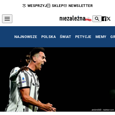
WESPRZYJ
SKLEP
NEWSLETTER
NAJNOWSZE
POLSKA
ŚWIAT
PETYCJE
MEMY
G
arekmilik9 - twitter.com
Arakdiusz Milik