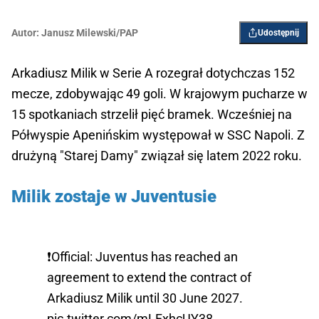
Autor:
Janusz Milewski/PAP
Udostępnij
Arkadiusz Milik w Serie A rozegrał dotychczas 152
mecze, zdobywając 49 goli. W krajowym pucharze w
15 spotkaniach strzelił pięć bramek. Wcześniej na
Półwyspie Apenińskim występował w SSC Napoli. Z
drużyną "Starej Damy" związał się latem 2022 roku.
Milik zostaje w Juventusie
❗️Official: Juventus has reached an
agreement to extend the contract of
Arkadiusz Milik until 30 June 2027.
pic.twitter.com/mLFxhcUY38