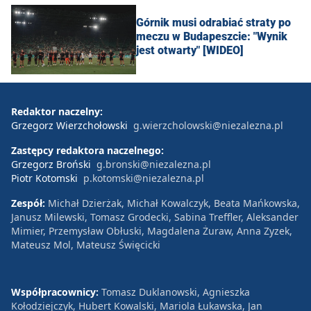
Górnik musi odrabiać straty po
meczu w Budapeszcie: "Wynik
jest otwarty" [WIDEO]
Redaktor naczelny:
Grzegorz Wierzchołowski
g.wierzcholowski@niezalezna.pl
Zastępcy redaktora naczelnego:
Grzegorz Broński
g.bronski@niezalezna.pl
Piotr Kotomski
p.kotomski@niezalezna.pl
Zespół:
Michał Dzierżak, Michał Kowalczyk, Beata Mańkowska,
Janusz Milewski, Tomasz Grodecki, Sabina Treffler, Aleksander
Mimier, Przemysław Obłuski, Magdalena Żuraw, Anna Zyzek,
Mateusz Mol, Mateusz Święcicki
Współpracownicy:
Tomasz Duklanowski, Agnieszka
Kołodziejczyk, Hubert Kowalski, Mariola Łukawska, Jan