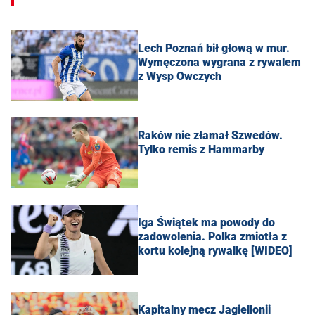
Lech Poznań bił głową w mur.
Wymęczona wygrana z rywalem
z Wysp Owczych
Raków nie złamał Szwedów.
Tylko remis z Hammarby
Iga Świątek ma powody do
zadowolenia. Polka zmiotła z
kortu kolejną rywalkę [WIDEO]
Kapitalny mecz Jagiellonii