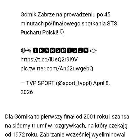
Górnik Zabrze na prowadzeniu po 45
minutach półfinałowego spotkania STS
Pucharu Polski! 👇
🔴📲 🆃🆁🅰🅽🆂🅼🅸🆂🅹🅰 👉
https://t.co/lUeQ2r9I9V
pic.twitter.com/An62uwgebQ
— TVP SPORT (@sport_tvppl)
April 8,
2026
Dla Górnika to pierwszy finał od 2001 roku i szansa 
na siódmy triumf w rozgrywkach, na który czekają 
od 1972 roku. Zabrzanie wcześniej wyeliminowali 