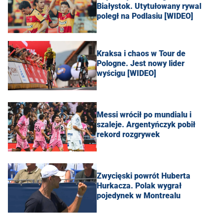
Białystok. Utytułowany rywal
poległ na Podlasiu [WIDEO]
Kraksa i chaos w Tour de
Pologne. Jest nowy lider
wyścigu [WIDEO]
Messi wrócił po mundialu i
szaleje. Argentyńczyk pobił
rekord rozgrywek
Zwycięski powrót Huberta
Hurkacza. Polak wygrał
pojedynek w Montrealu