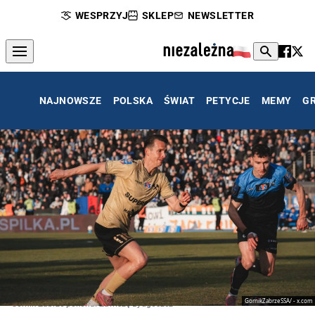
WESPRZYJ
SKLEP
NEWSLETTER
NAJNOWSZE
POLSKA
ŚWIAT
PETYCJE
MEMY
G
GornikZabrzeSSA/ - x.com
Górnik Zabrze pokonał Zawiszę Bydgoszcz