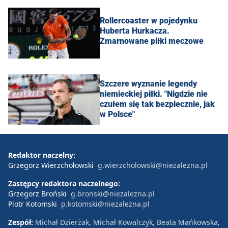
Rollercoaster w pojedynku
Huberta Hurkacza.
Zmarnowane piłki meczowe
Szczere wyznanie legendy
niemieckiej piłki. "Nigdzie nie
czułem się tak bezpiecznie, jak
w Polsce"
Redaktor naczelny:
Grzegorz Wierzchołowski
g.wierzcholowski@niezalezna.pl
Zastępcy redaktora naczelnego:
Grzegorz Broński
g.bronski@niezalezna.pl
Piotr Kotomski
p.kotomski@niezalezna.pl
Zespół:
Michał Dzierżak, Michał Kowalczyk, Beata Mańkowska,