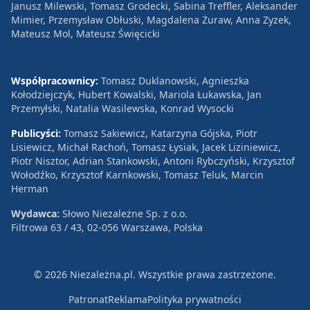
Janusz Milewski, Tomasz Grodecki, Sabina Treffler, Aleksander
Mimier, Przemysław Obłuski, Magdalena Żuraw, Anna Zyzek,
Mateusz Mol, Mateusz Święcicki
Współpracownicy:
Tomasz Duklanowski, Agnieszka
Kołodziejczyk, Hubert Kowalski, Mariola Łukawska, Jan
Przemyłski, Natalia Wasilewska, Konrad Wysocki
Publicyści:
Tomasz Sakiewicz, Katarzyna Gójska, Piotr
Lisiewicz, Michał Rachoń, Tomasz Łysiak, Jacek Liziniewicz,
Piotr Nisztor, Adrian Stankowski, Antoni Rybczyński, Krzysztof
Wołodźko, Krzysztof Karnkowski, Tomasz Teluk, Marcin
Herman
Wydawca:
Słowo Niezależne Sp. z o.o.
Filtrowa 63 / 43, 02-056 Warszawa, Polska
© 2026 Niezależna.pl. Wszystkie prawa zastrzeżone.
Patronat
Reklama
Polityka prywatności