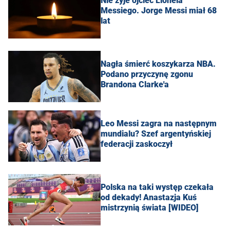
Nie żyje ojciec Lionela
Messiego. Jorge Messi miał 68
lat
Nagła śmierć koszykarza NBA.
Podano przyczynę zgonu
Brandona Clarke'a
Leo Messi zagra na następnym
mundialu? Szef argentyńskiej
federacji zaskoczył
Polska na taki występ czekała
od dekady! Anastazja Kuś
mistrzynią świata [WIDEO]