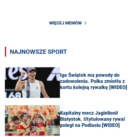
WIĘCEJ MEMÓW
NAJNOWSZE SPORT
Iga Świątek ma powody do
zadowolenia. Polka zmiotła z
kortu kolejną rywalkę [WIDEO]
Kapitalny mecz Jagiellonii
Białystok. Utytułowany rywal
poległ na Podlasiu [WIDEO]