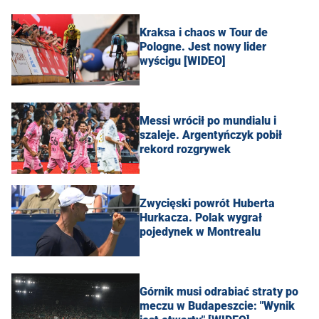
Kraksa i chaos w Tour de
Pologne. Jest nowy lider
wyścigu [WIDEO]
Messi wrócił po mundialu i
szaleje. Argentyńczyk pobił
rekord rozgrywek
Zwycięski powrót Huberta
Hurkacza. Polak wygrał
pojedynek w Montrealu
Górnik musi odrabiać straty po
meczu w Budapeszcie: "Wynik