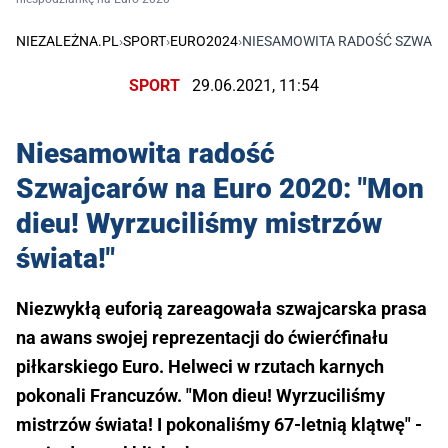
NIEZALEŻNA.PL
›
SPORT
›
EURO2024
›
NIESAMOWITA RADOŚĆ SZWAJCA
SPORT
29.06.2021, 11:54
Niesamowita radość
Szwajcarów na Euro 2020: "Mon
dieu! Wyrzuciliśmy mistrzów
świata!"
Niezwykłą euforią zareagowała szwajcarska prasa
na awans swojej reprezentacji do ćwierćfinału
piłkarskiego Euro. Helweci w rzutach karnych
pokonali Francuzów. "Mon dieu! Wyrzuciliśmy
mistrzów świata! I pokonaliśmy 67-letnią klątwę" -