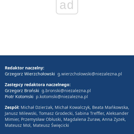
ad
Redaktor naczelny:
Grzegorz Wierzchołowski
g.wierzcholowski@niezalezna.pl
Zastępcy redaktora naczelnego:
Grzegorz Broński
g.bronski@niezalezna.pl
Piotr Kotomski
p.kotomski@niezalezna.pl
Zespół:
Michał Dzierżak, Michał Kowalczyk, Beata Mańkowska,
Janusz Milewski, Tomasz Grodecki, Sabina Treffler, Aleksander
Mimier, Przemysław Obłuski, Magdalena Żuraw, Anna Zyzek,
Mateusz Mol, Mateusz Święcicki