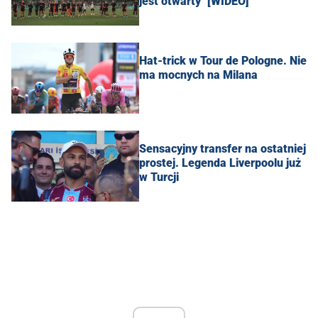
jest otwarty" [WIDEO]
Hat-trick w Tour de Pologne. Nie
ma mocnych na Milana
Sensacyjny transfer na ostatniej
prostej. Legenda Liverpoolu już
w Turcji