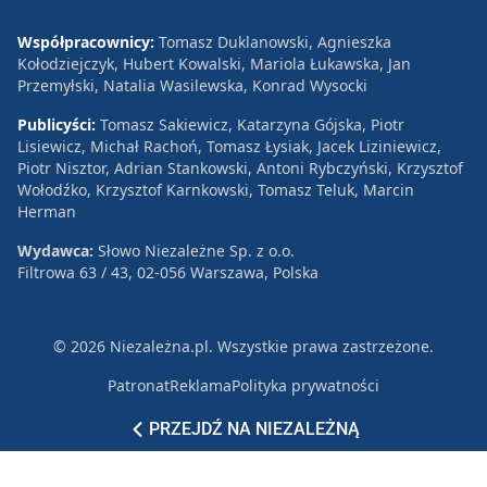
Współpracownicy:
Tomasz Duklanowski, Agnieszka
Kołodziejczyk, Hubert Kowalski, Mariola Łukawska, Jan
Przemyłski, Natalia Wasilewska, Konrad Wysocki
Publicyści:
Tomasz Sakiewicz, Katarzyna Gójska, Piotr
Lisiewicz, Michał Rachoń, Tomasz Łysiak, Jacek Liziniewicz,
Piotr Nisztor, Adrian Stankowski, Antoni Rybczyński, Krzysztof
Wołodźko, Krzysztof Karnkowski, Tomasz Teluk, Marcin
Herman
Wydawca:
Słowo Niezależne Sp. z o.o.
Filtrowa 63 / 43, 02-056 Warszawa, Polska
© 2026 Niezależna.pl. Wszystkie prawa zastrzeżone.
Patronat
Reklama
Polityka prywatności
PRZEJDŹ NA NIEZALEŻNĄ