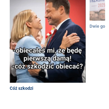
Dwie god
Cóż szkodzi