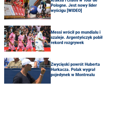
Kraksa i chaos w Tour de
Pologne. Jest nowy lider
wyścigu [WIDEO]
Messi wrócił po mundialu i
szaleje. Argentyńczyk pobił
rekord rozgrywek
Zwycięski powrót Huberta
Hurkacza. Polak wygrał
pojedynek w Montrealu