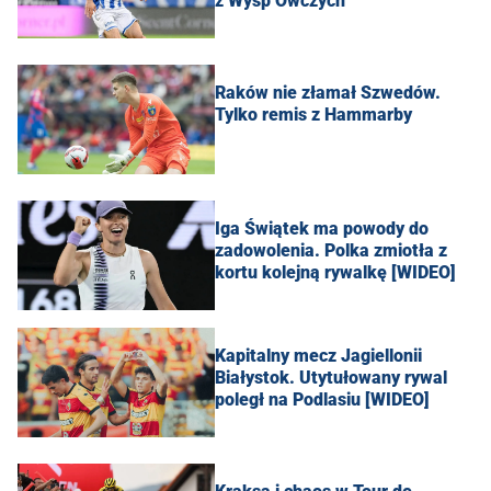
z Wysp Owczych
Raków nie złamał Szwedów.
Tylko remis z Hammarby
Iga Świątek ma powody do
zadowolenia. Polka zmiotła z
kortu kolejną rywalkę [WIDEO]
Kapitalny mecz Jagiellonii
Białystok. Utytułowany rywal
poległ na Podlasiu [WIDEO]