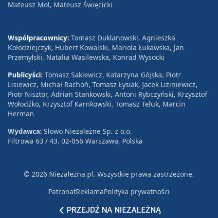
Mateusz Mol, Mateusz Święcicki
Współpracownicy:
Tomasz Duklanowski, Agnieszka
Kołodziejczyk, Hubert Kowalski, Mariola Łukawska, Jan
Przemyłski, Natalia Wasilewska, Konrad Wysocki
Publicyści:
Tomasz Sakiewicz, Katarzyna Gójska, Piotr
Lisiewicz, Michał Rachoń, Tomasz Łysiak, Jacek Liziniewicz,
Piotr Nisztor, Adrian Stankowski, Antoni Rybczyński, Krzysztof
Wołodźko, Krzysztof Karnkowski, Tomasz Teluk, Marcin
Herman
Wydawca:
Słowo Niezależne Sp. z o.o.
Filtrowa 63 / 43, 02-056 Warszawa, Polska
© 2026 Niezależna.pl. Wszystkie prawa zastrzeżone.
Patronat
Reklama
Polityka prywatności
PRZEJDŹ NA NIEZALEŻNĄ