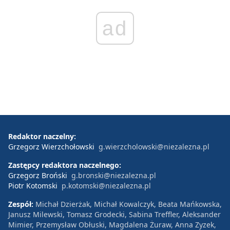
ad
Redaktor naczelny:
Grzegorz Wierzchołowski
g.wierzcholowski@niezalezna.pl
Zastępcy redaktora naczelnego:
Grzegorz Broński
g.bronski@niezalezna.pl
Piotr Kotomski
p.kotomski@niezalezna.pl
Zespół:
Michał Dzierżak, Michał Kowalczyk, Beata Mańkowska,
Janusz Milewski, Tomasz Grodecki, Sabina Treffler, Aleksander
Mimier, Przemysław Obłuski, Magdalena Żuraw, Anna Zyzek,