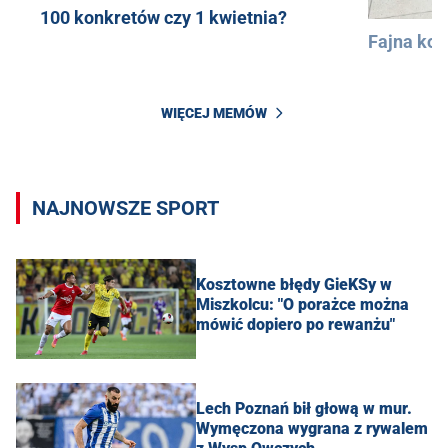
100 konkretów czy 1 kwietnia?
Fajna kos
WIĘCEJ MEMÓW
NAJNOWSZE SPORT
Kosztowne błędy GieKSy w
Miszkolcu: "O porażce można
mówić dopiero po rewanżu"
Lech Poznań bił głową w mur.
Wymęczona wygrana z rywalem