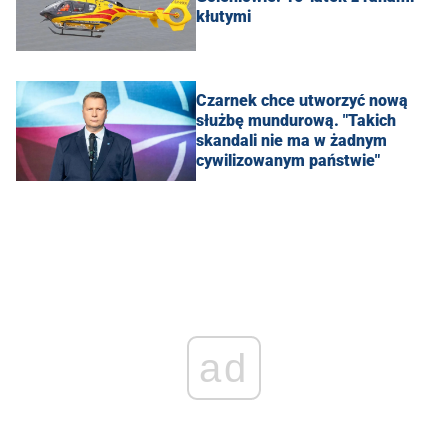
kłutymi
Czarnek chce utworzyć nową
służbę mundurową. "Takich
skandali nie ma w żadnym
cywilizowanym państwie"
ad