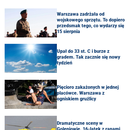
Warszawa zadrżała od
wojskowego sprzętu. To dopiero
przedsmak tego, co wydarzy się
15 sierpnia
Upał do 33 st. C i burze z
gradem. Tak zacznie się nowy
tydzień
Pięcioro zakażonych w jednej
placówce. Warszawa z
ogniskiem gruźlicy
Dramatyczne sceny w
Goleniowie. 16-latek z ranami