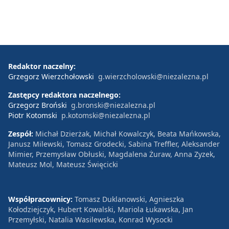
Redaktor naczelny:
Grzegorz Wierzchołowski
g.wierzcholowski@niezalezna.pl
Zastępcy redaktora naczelnego:
Grzegorz Broński
g.bronski@niezalezna.pl
Piotr Kotomski
p.kotomski@niezalezna.pl
Zespół:
Michał Dzierżak, Michał Kowalczyk, Beata Mańkowska,
Janusz Milewski, Tomasz Grodecki, Sabina Treffler, Aleksander
Mimier, Przemysław Obłuski, Magdalena Żuraw, Anna Zyzek,
Mateusz Mol, Mateusz Święcicki
Współpracownicy:
Tomasz Duklanowski, Agnieszka
Kołodziejczyk, Hubert Kowalski, Mariola Łukawska, Jan
Przemyłski, Natalia Wasilewska, Konrad Wysocki