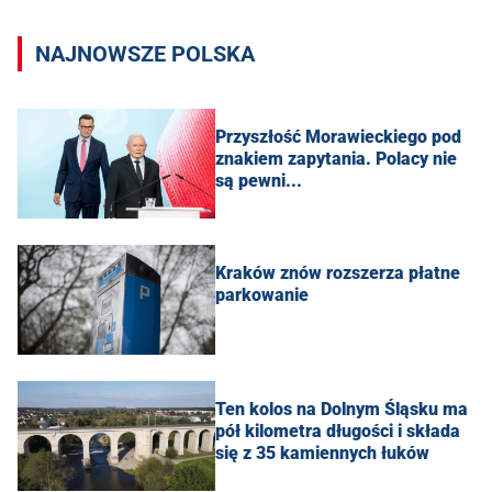
NAJNOWSZE POLSKA
Przyszłość Morawieckiego pod
znakiem zapytania. Polacy nie
są pewni...
Kraków znów rozszerza płatne
parkowanie
Ten kolos na Dolnym Śląsku ma
pół kilometra długości i składa
się z 35 kamiennych łuków