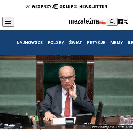
WESPRZYJ
SKLEP
NEWSLETTER
NAJNOWSZE
POLSKA
ŚWIAT
PETYCJE
MEMY
G
Tomasz Jędrzejowski - Gazeta Polska
Włodzimierz Czarzasty