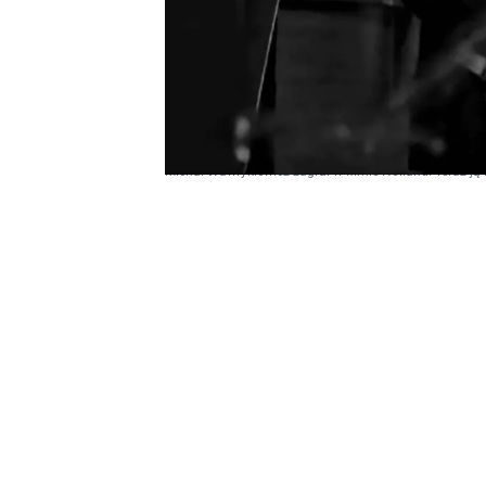
Michał Wawrykiewicz zagrał w filmie Holland. Teraz ją 