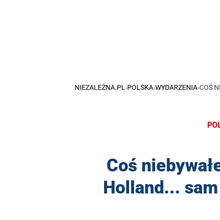
NIEZALEŻNA.PL
›
POLSKA
›
WYDARZENIA
›
COŚ N
PO
Coś niebywał
Holland... sam