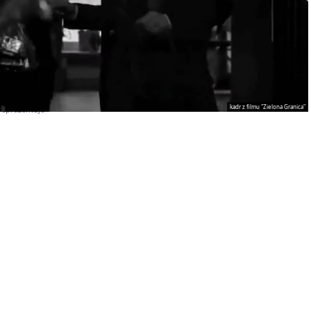
kadr z filmu "Zielona Granica"
reprezentuje