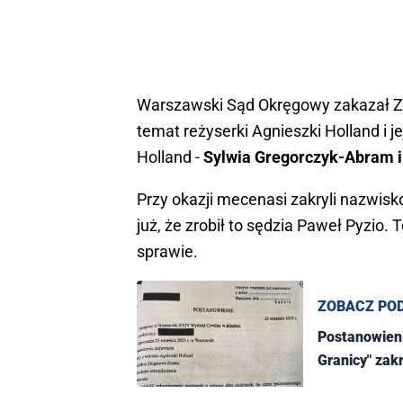
Warszawski Sąd Okręgowy zakazał Zb
temat reżyserki Agnieszki Holland i j
Holland -
Sylwia Gregorczyk-Abram 
Przy okazji mecenasi zakryli nazwis
już, że zrobił to sędzia Paweł Pyzio. 
sprawie.
ZOBACZ PO
Postanowieni
Granicy" zakr