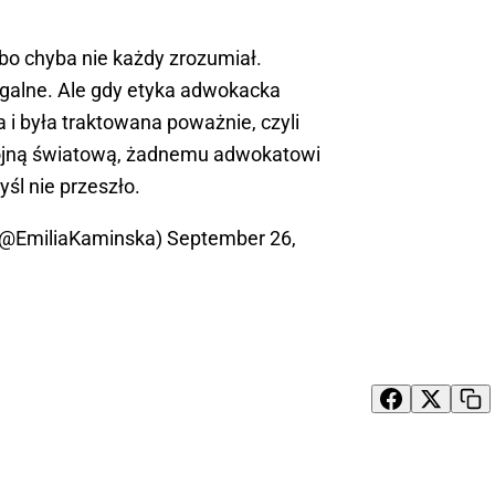
bo chyba nie każdy zrozumiał.
legalne. Ale gdy etyka adwokacka
 i była traktowana poważnie, czyli
 wojną światową, żadnemu adwokatowi
śl nie przeszło.
(@EmiliaKaminska)
September 26,