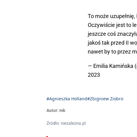
To może uzupełnię, 
Oczywiście jest to 
jeszcze coś znaczyła
jakoś tak przed II
nawet by to przez my
— Emilia Kamińska 
2023
#Agnieszka Holland
#Zbigniew Ziobro
Autor:
mk
Źródło: niezalezna.pl