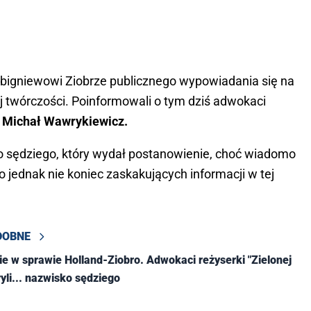
igniewowi Ziobrze publicznego wypowiadania się na
ej twórczości. Poinformowali o tym dziś adwokaci
i Michał Wawrykiewicz.
ko sędziego, który wydał postanowienie, choć wiadomo
To jednak nie koniec zaskakujących informacji w tej
DOBNE
e w sprawie Holland-Ziobro. Adwokaci reżyserki "Zielonej
yli... nazwisko sędziego