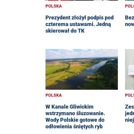
POLSKA
POL
Prezydent złożył podpis pod
Bez
czterema ustawami. Jedną
now
skierował do TK
POLSKA
POL
W Kanale Gliwickim
Zes
wstrzymano śluzowanie.
jed
Wody Polskie gotowe do
nie
odłowienia śniętych ryb