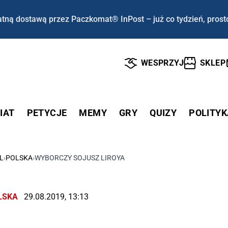
tną dostawą przez Paczkomat® InPost – już co tydzień, prost
WESPRZYJ
SKLEP
IAT
PETYCJE
MEMY
GRY
QUIZY
POLITYK
L
›
POLSKA
›
WYBORCZY SOJUSZ LIROYA
LSKA
29.08.2019, 13:13