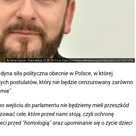
By Adrian Grycuk - Praca własna, CC BY-SA 3.0 pl, https://commons.wikimedia.org/w/index.php?curid=50274796
dyna siła polityczna obecnie w Polsce, w której
ych postulatów, który nie będzie cenzurowany zarówno
jmie".
po wejściu do parlamentu nie będziemy mieli przeszkód
zować cele, które przed nami stoją, czyli ochronę
ieci przed "homologią" oraz upominanie się o życie dzieci