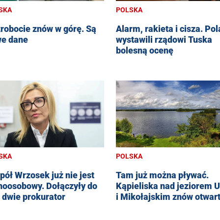
SKA
POLSKA
robocie znów w górę. Są
Alarm, rakieta i cisza. Po
e dane
wystawili rządowi Tuska
bolesną ocenę
SKA
POLSKA
pół Wrzosek już nie jest
Tam już można pływać.
noosobowy. Dołączyły do
Kąpieliska nad jeziorem U
j dwie prokurator
i Mikołajskim znów otwar