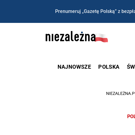
Prenumeruj „Gazetę Polską” z bezpła
NAJNOWSZE
POLSKA
ŚW
NIEZALEŻNA.P
PO