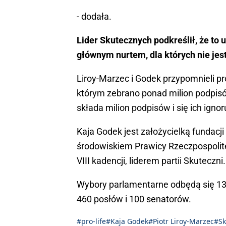
- dodała.
Lider Skutecznych podkreślił, że to 
głównym nurtem, dla których nie jest 
Liroy-Marzec i Godek przypomnieli pr
którym zebrano ponad milion podpisó
składa milion podpisów i się ich ignor
Kaja Godek jest założycielką fundacji
środowiskiem Prawicy Rzeczpospolite
VIII kadencji, liderem partii Skuteczni.
Wybory parlamentarne odbędą się 13 
460 posłów i 100 senatorów.
#pro-life
#Kaja Godek
#Piotr Liroy-Marzec
#Sk