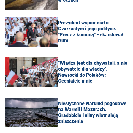
w oczach
Prezydent wspomniał o
Czarzastym i jego polityce.
"Precz z komuną" - skandował
tłum
"Władza jest dla obywateli, a nie
obywatele dla władzy".
Nawrocki do Polaków:
Oceniajcie mnie
Niesłychane warunki pogodowe
na Warmii i Mazurach.
Gradobicie i silny wiatr sieją
zniszczenia