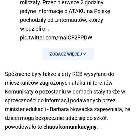
milczały. Przez pierwsze 2 godziny
jedyne informacje o ATAKU na Polskę
pochodziły od…internautów, którzy
wiedzieli o…
pic.twitter.com/maICF2FPDW
— Michał Dworczyk (@michaldworczyk)
ZOBACZ WIĘCEJ
September 10, 2025
Spóźnione były także alerty RCB wysyłane do
mieszkańców zagrożonych atakami terenów.
Komunikaty o pozostaniu w domach stały także w
sprzeczności do informacji podawanych przez
minister edukacji - Barbara Nowacka zapewniała, że
dzieci mogą bezpiecznie udać się do szkół.
powodowało to
chaos komunikacyjny
.