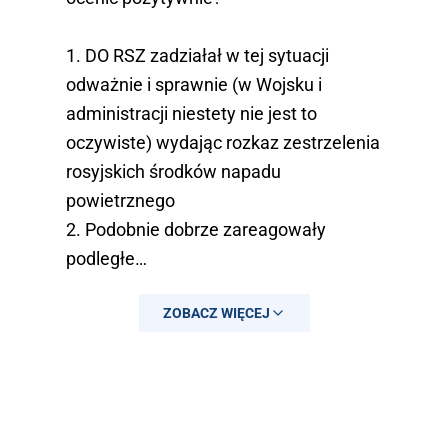
1. DO RSZ zadziałał w tej sytuacji
odważnie i sprawnie (w Wojsku i
administracji niestety nie jest to
oczywiste) wydając rozkaz zestrzelenia
rosyjskich środków napadu
powietrznego
2. ⁠Podobnie dobrze zareagowały
podległe…
— Michał Dworczyk (@michaldworczyk)
ZOBACZ WIĘCEJ
September 10, 2025