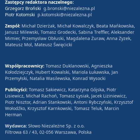
Zastępcy redaktora naczelnego:
Grzegorz Broński
g.bronski@niezalezna.pl
Piotr Kotomski
p.kotomski@niezalezna.pl
Zespół:
Michał Dzierżak, Michał Kowalczyk, Beata Mańkowska,
Janusz Milewski, Tomasz Grodecki, Sabina Treffler, Aleksander
Mimier, Przemysław Obłuski, Magdalena Żuraw, Anna Zyzek,
Mateusz Mol, Mateusz Święcicki
Współpracownicy:
Tomasz Duklanowski, Agnieszka
Kołodziejczyk, Hubert Kowalski, Mariola Łukawska, Jan
Przemyłski, Natalia Wasilewska, Konrad Wysocki
Publicyści:
Tomasz Sakiewicz, Katarzyna Gójska, Piotr
Lisiewicz, Michał Rachoń, Tomasz Łysiak, Jacek Liziniewicz,
Piotr Nisztor, Adrian Stankowski, Antoni Rybczyński, Krzysztof
Wołodźko, Krzysztof Karnkowski, Tomasz Teluk, Marcin
Herman
Wydawca:
Słowo Niezależne Sp. z o.o.
Filtrowa 63 / 43, 02-056 Warszawa, Polska