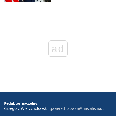
ad
Redaktor naczelny:
Grzegorz Wierzchołowski
g.wierzcholowski@niezalezna.pl