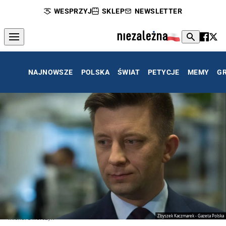
WESPRZYJ
SKLEP
NEWSLETTER
NAJNOWSZE
POLSKA
ŚWIAT
PETYCJE
MEMY
G
Zbyszek Kaczmarek - Gazeta Polska
Michał Dworczyk