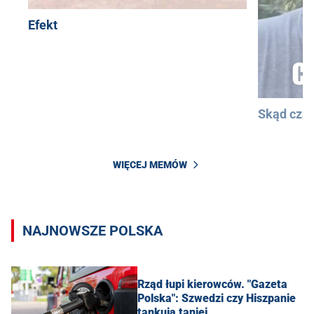
Efekt
Skąd cza
WIĘCEJ MEMÓW
NAJNOWSZE POLSKA
Rząd łupi kierowców. "Gazeta
Polska": Szwedzi czy Hiszpanie
tankują taniej