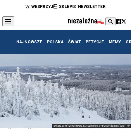
WESPRZYJ
SKLEP
NEWSLETTER
NAJNOWSZE
POLSKA
ŚWIAT
PETYCJE
MEMY
G
pxhere.com/Kai Nurmi/creativecommons.org/publicdomain/zero/1.0/
Zdjęcie ilustracyjne