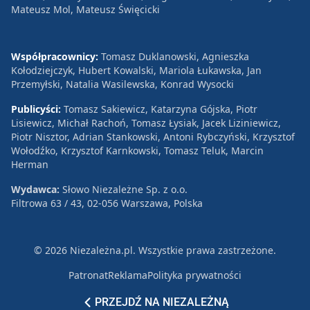
Mateusz Mol, Mateusz Święcicki
Współpracownicy:
Tomasz Duklanowski, Agnieszka
Kołodziejczyk, Hubert Kowalski, Mariola Łukawska, Jan
Przemyłski, Natalia Wasilewska, Konrad Wysocki
Publicyści:
Tomasz Sakiewicz, Katarzyna Gójska, Piotr
Lisiewicz, Michał Rachoń, Tomasz Łysiak, Jacek Liziniewicz,
Piotr Nisztor, Adrian Stankowski, Antoni Rybczyński, Krzysztof
Wołodźko, Krzysztof Karnkowski, Tomasz Teluk, Marcin
Herman
Wydawca:
Słowo Niezależne Sp. z o.o.
Filtrowa 63 / 43, 02-056 Warszawa, Polska
© 2026 Niezależna.pl. Wszystkie prawa zastrzeżone.
Patronat
Reklama
Polityka prywatności
PRZEJDŹ NA NIEZALEŻNĄ