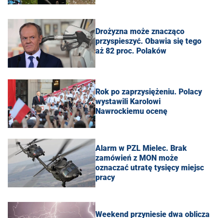
Drożyzna może znacząco
przyspieszyć. Obawia się tego
aż 82 proc. Polaków
Rok po zaprzysiężeniu. Polacy
wystawili Karolowi
Nawrockiemu ocenę
Alarm w PZL Mielec. Brak
zamówień z MON może
oznaczać utratę tysięcy miejsc
pracy
Weekend przyniesie dwa oblicza