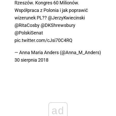
Rzeszów. Kongres 60 Milionów.
Współpraca z Polonia i jak poprawić
wizerunek PL??
@JerzyKwiecinski
@RitaCosby
@DKShrewsbury
@PolskiSenat
pic.twitter.com/cJsi70C4RQ
— Anna Maria Anders (@Anna_M_Anders)
30 sierpnia 2018
ad