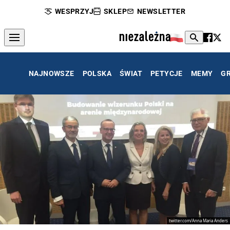
WESPRZYJ
SKLEP
NEWSLETTER
NAJNOWSZE
POLSKA
ŚWIAT
PETYCJE
MEMY
G
twitter.com/Anna Maria Anders