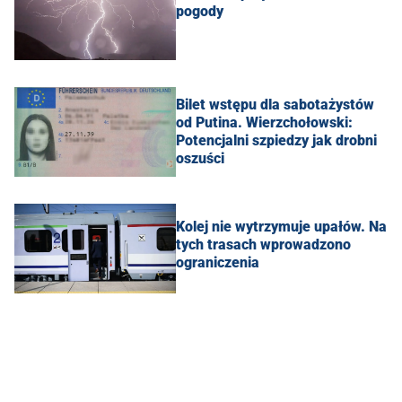
pogody
Bilet wstępu dla sabotażystów
od Putina. Wierzchołowski:
Potencjalni szpiedzy jak drobni
oszuści
Kolej nie wytrzymuje upałów. Na
tych trasach wprowadzono
ograniczenia