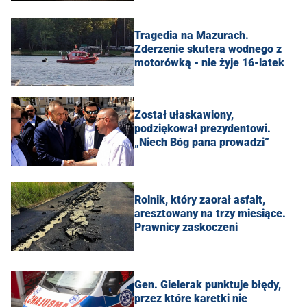
Tragedia na Mazurach.
Zderzenie skutera wodnego z
motorówką - nie żyje 16-latek
Został ułaskawiony,
podziękował prezydentowi.
„Niech Bóg pana prowadzi”
Rolnik, który zaorał asfalt,
aresztowany na trzy miesiące.
Prawnicy zaskoczeni
Gen. Gielerak punktuje błędy,
przez które karetki nie