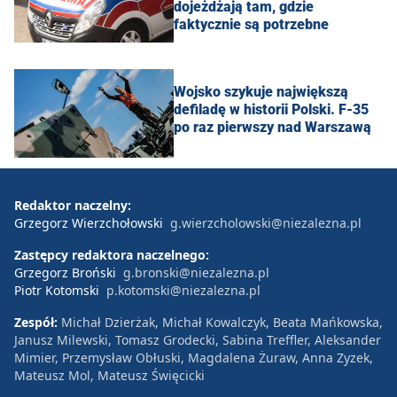
dojeżdżają tam, gdzie
faktycznie są potrzebne
Wojsko szykuje największą
defiladę w historii Polski. F-35
po raz pierwszy nad Warszawą
Redaktor naczelny:
Grzegorz Wierzchołowski
g.wierzcholowski@niezalezna.pl
Zastępcy redaktora naczelnego:
Grzegorz Broński
g.bronski@niezalezna.pl
Piotr Kotomski
p.kotomski@niezalezna.pl
Zespół:
Michał Dzierżak, Michał Kowalczyk, Beata Mańkowska,
Janusz Milewski, Tomasz Grodecki, Sabina Treffler, Aleksander
Mimier, Przemysław Obłuski, Magdalena Żuraw, Anna Zyzek,
Mateusz Mol, Mateusz Święcicki