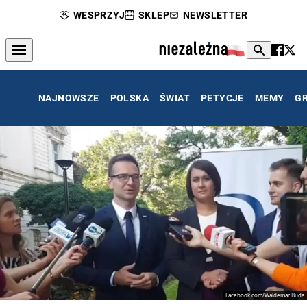
WESPRZYJ
SKLEP
NEWSLETTER
NAJNOWSZE
POLSKA
ŚWIAT
PETYCJE
MEMY
G
Facebook.com/Waldemar Buda