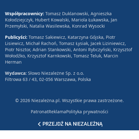
Współpracownicy:
Tomasz Duklanowski, Agnieszka
Kołodziejczyk, Hubert Kowalski, Mariola Łukawska, Jan
Przemyłski, Natalia Wasilewska, Konrad Wysocki
Publicyści:
Tomasz Sakiewicz, Katarzyna Gójska, Piotr
Lisiewicz, Michał Rachoń, Tomasz Łysiak, Jacek Liziniewicz,
Piotr Nisztor, Adrian Stankowski, Antoni Rybczyński, Krzysztof
Wołodźko, Krzysztof Karnkowski, Tomasz Teluk, Marcin
Herman
Wydawca:
Słowo Niezależne Sp. z o.o.
Filtrowa 63 / 43, 02-056 Warszawa, Polska
© 2026 Niezależna.pl. Wszystkie prawa zastrzeżone.
Patronat
Reklama
Polityka prywatności
PRZEJDŹ NA NIEZALEŻNĄ