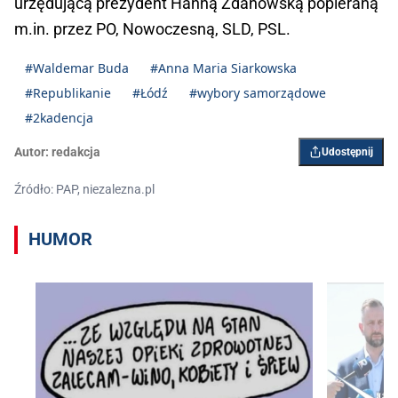
urzędującą prezydent Hanną Zdanowską popieraną
m.in. przez PO, Nowoczesną, SLD, PSL.
#Waldemar Buda
#Anna Maria Siarkowska
#Republikanie
#Łódź
#wybory samorządowe
#2kadencja
Autor:
redakcja
Udostępnij
Źródło: PAP, niezalezna.pl
HUMOR