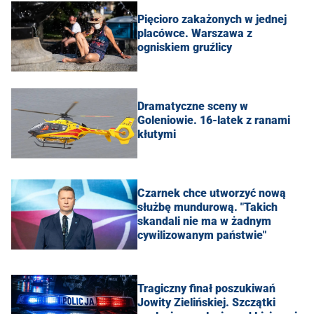
Pięcioro zakażonych w jednej
placówce. Warszawa z
ogniskiem gruźlicy
Dramatyczne sceny w
Goleniowie. 16-latek z ranami
kłutymi
Czarnek chce utworzyć nową
służbę mundurową. "Takich
skandali nie ma w żadnym
cywilizowanym państwie"
Tragiczny finał poszukiwań
Jowity Zielińskiej. Szczątki