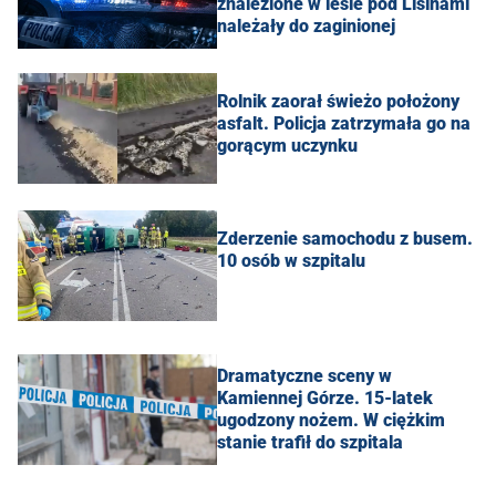
znalezione w lesie pod Lisinami
należały do zaginionej
Rolnik zaorał świeżo położony
asfalt. Policja zatrzymała go na
gorącym uczynku
Zderzenie samochodu z busem.
10 osób w szpitalu
Dramatyczne sceny w
Kamiennej Górze. 15-latek
ugodzony nożem. W ciężkim
stanie trafił do szpitala