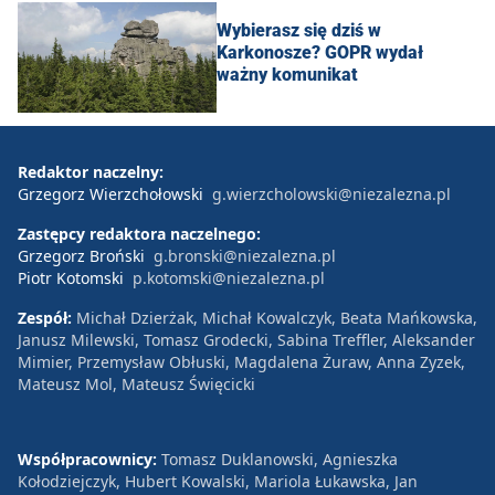
Wybierasz się dziś w
Karkonosze? GOPR wydał
ważny komunikat
Redaktor naczelny:
Grzegorz Wierzchołowski
g.wierzcholowski@niezalezna.pl
Zastępcy redaktora naczelnego:
Grzegorz Broński
g.bronski@niezalezna.pl
Piotr Kotomski
p.kotomski@niezalezna.pl
Zespół:
Michał Dzierżak, Michał Kowalczyk, Beata Mańkowska,
Janusz Milewski, Tomasz Grodecki, Sabina Treffler, Aleksander
Mimier, Przemysław Obłuski, Magdalena Żuraw, Anna Zyzek,
Mateusz Mol, Mateusz Święcicki
Współpracownicy:
Tomasz Duklanowski, Agnieszka
Kołodziejczyk, Hubert Kowalski, Mariola Łukawska, Jan