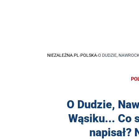
NIEZALEŻNA.PL
›
POLSKA
›
O DUDZIE, NAWROCK
PO
O Dudzie, Na
Wąsiku... Co 
napisał? 