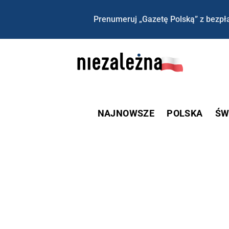
Prenumeruj „Gazetę Polską” z bezpła
NAJNOWSZE
POLSKA
ŚW