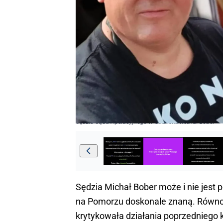
Sędzia Sądu Apelacyjnego w Gdańsku Michał Bober
Sędzia Michał Bober może i nie jest 
na Pomorzu doskonale znaną. Równocz
krytykowała działania poprzedniego 