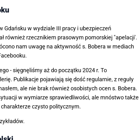
oku
 Gdańsku w wydziale III pracy i ubezpieczeń
ał również rzecznikiem prasowym pomorskiej "apelacji'.
wrócono nam uwagę na aktywność s. Bobera w mediach
Facebooku.
ego - sięgnęliśmy aż do początku 2024 r. To
rię. Publikacje pojawiają się dość regularnie, z reguły
 hasłem, ale nie brak również osobistych ocen s. Bobera.
sytuacji w wymiarze sprawiedliwości, ale mnóstwo także
charakterze czysto politycznym.
przykładów.
lski