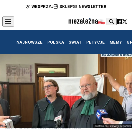
WESPRZYJ
SKLEP
NEWSLETTER
NAJNOWSZE
POLSKA
ŚWIAT
PETYCJE
MEMY
G
printscreen - Telewizja Republika
Obrońcy ks. Michała Olszewskiego i urzędniczek