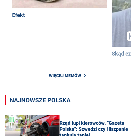
Efekt
Skąd cza
WIĘCEJ MEMÓW
NAJNOWSZE POLSKA
Rząd łupi kierowców. "Gazeta
Polska": Szwedzi czy Hiszpanie
tankują taniej