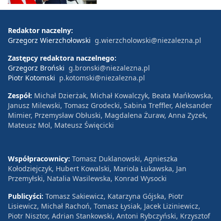
Redaktor naczelny:
Grzegorz Wierzchołowski
g.wierzcholowski@niezalezna.pl
Zastępcy redaktora naczelnego:
Grzegorz Broński
g.bronski@niezalezna.pl
Piotr Kotomski
p.kotomski@niezalezna.pl
Zespół:
Michał Dzierżak, Michał Kowalczyk, Beata Mańkowska,
Janusz Milewski, Tomasz Grodecki, Sabina Treffler, Aleksander
Mimier, Przemysław Obłuski, Magdalena Żuraw, Anna Zyzek,
Mateusz Mol, Mateusz Święcicki
Współpracownicy:
Tomasz Duklanowski, Agnieszka
Kołodziejczyk, Hubert Kowalski, Mariola Łukawska, Jan
Przemyłski, Natalia Wasilewska, Konrad Wysocki
Publicyści:
Tomasz Sakiewicz, Katarzyna Gójska, Piotr
Lisiewicz, Michał Rachoń, Tomasz Łysiak, Jacek Liziniewicz,
Piotr Nisztor, Adrian Stankowski, Antoni Rybczyński, Krzysztof