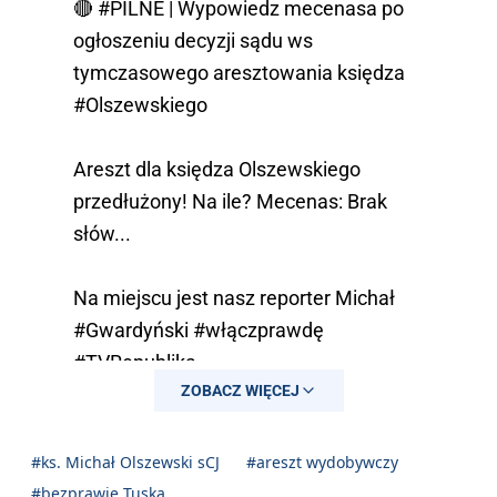
🔴
#PILNE
| Wypowiedz mecenasa po
ogłoszeniu decyzji sądu ws
tymczasowego aresztowania księdza
#Olszewskiego
Areszt dla księdza Olszewskiego
przedłużony! Na ile? Mecenas: Brak
słów...
Na miejscu jest nasz reporter Michał
#Gwardyński
#włączprawdę
#TVRepublika
ZOBACZ WIĘCEJ
pic.twitter.com/8ZIwUUGR8E
— Telewizja Republika 🇵🇱
#ks. Michał Olszewski sCJ
#areszt wydobywczy
#włączprawdę (@RepublikaTV)
August
#bezprawie Tuska