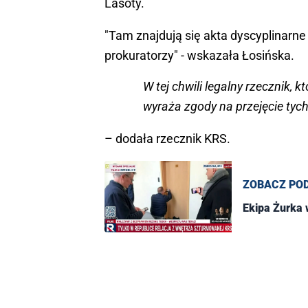
Lasoty.
"Tam znajdują się akta dyscyplinarne
prokuratorzy" - wskazała Łosińska.
W tej chwili legalny rzecznik, 
wyraża zgody na przejęcie tych
– dodała rzecznik KRS.
ZOBACZ PO
Ekipa Żurka 