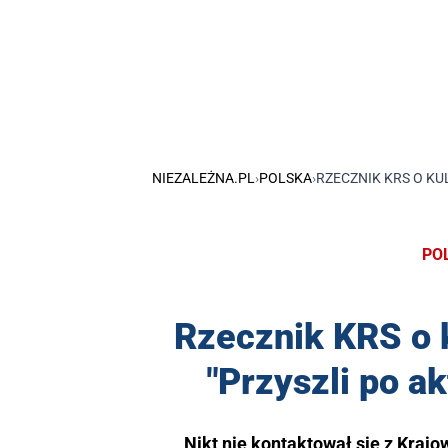
NIEZALEŻNA.PL
›
POLSKA
›
RZECZNIK KRS O KU
PO
Rzecznik KRS o k
"Przyszli po a
Nikt nie kontaktował się z Kraj