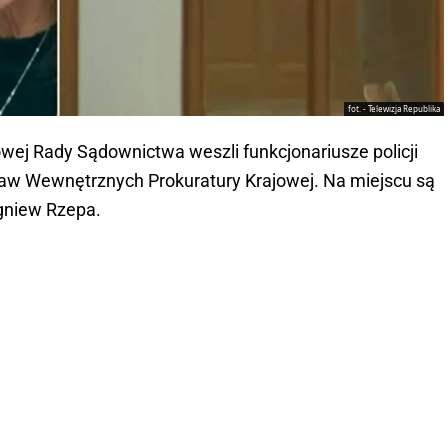
fot. - Telewizja Republika
owej Rady Sądownictwa weszli funkcjonariusze policji
raw Wewnętrznych Prokuratury Krajowej. Na miejscu są
gniew Rzepa.