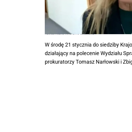
Rzeczniczka KRS Ewa Łosińska
W środę 21 stycznia do siedziby Kraj
działający na polecenie Wydziału Sp
prokuratorzy Tomasz Narłowski i Zbi