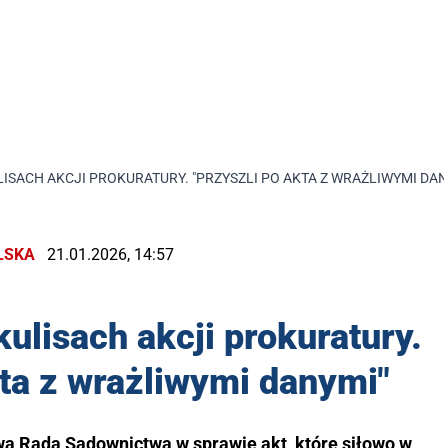
LISACH AKCJI PROKURATURY. "PRZYSZLI PO AKTA Z WRAŻLIWYMI DAN
LSKA
21.01.2026, 14:57
ulisach akcji prokuratury.
kta z wrażliwymi danymi"
ową Radą Sądownictwa w sprawie akt, które siłowo w