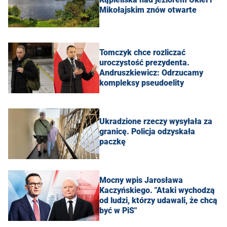
Mikołajskim znów otwarte
Tomczyk chce rozliczać
uroczystość prezydenta.
Andruszkiewicz: Odrzucamy
kompleksy pseudoelity
Ukradzione rzeczy wysyłała za
granicę. Policja odzyskała
paczkę
Mocny wpis Jarosława
Kaczyńskiego. "Ataki wychodzą
od ludzi, którzy udawali, że chcą
być w PiS"