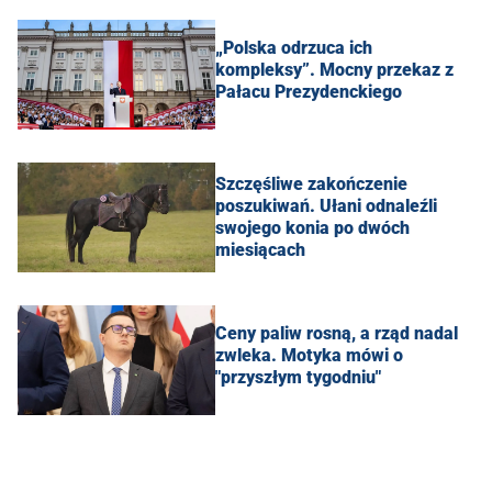
„Polska odrzuca ich
kompleksy”. Mocny przekaz z
Pałacu Prezydenckiego
Szczęśliwe zakończenie
poszukiwań. Ułani odnaleźli
swojego konia po dwóch
miesiącach
Ceny paliw rosną, a rząd nadal
zwleka. Motyka mówi o
"przyszłym tygodniu"