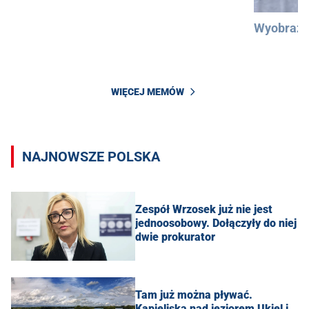
Wyobraźc
WIĘCEJ MEMÓW
NAJNOWSZE POLSKA
Zespół Wrzosek już nie jest
jednoosobowy. Dołączyły do niej
dwie prokurator
Tam już można pływać.
Kąpieliska nad jeziorem Ukiel i