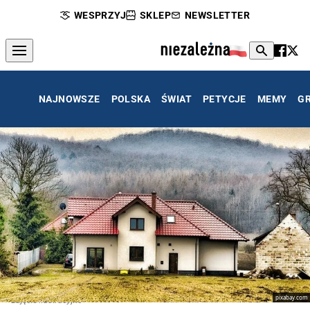
WESPRZYJ
SKLEP
NEWSLETTER
NAJNOWSZE
POLSKA
ŚWIAT
PETYCJE
MEMY
G
pixabay.com
zdjęcie ilustracyjne