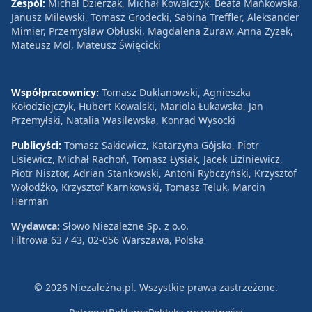
Zespół:
Michał Dzierżak, Michał Kowalczyk, Beata Mańkowska,
Janusz Milewski, Tomasz Grodecki, Sabina Treffler, Aleksander
Mimier, Przemysław Obłuski, Magdalena Żuraw, Anna Zyzek,
Mateusz Mol, Mateusz Święcicki
Współpracownicy:
Tomasz Duklanowski, Agnieszka
Kołodziejczyk, Hubert Kowalski, Mariola Łukawska, Jan
Przemyłski, Natalia Wasilewska, Konrad Wysocki
Publicyści:
Tomasz Sakiewicz, Katarzyna Gójska, Piotr
Lisiewicz, Michał Rachoń, Tomasz Łysiak, Jacek Liziniewicz,
Piotr Nisztor, Adrian Stankowski, Antoni Rybczyński, Krzysztof
Wołodźko, Krzysztof Karnkowski, Tomasz Teluk, Marcin
Herman
Wydawca:
Słowo Niezależne Sp. z o.o.
Filtrowa 63 / 43, 02-056 Warszawa, Polska
© 2026 Niezależna.pl. Wszystkie prawa zastrzeżone.