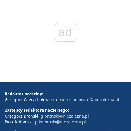
ad
Redaktor naczelny:
Grzegorz Wierzchołowski
g.wierzcholowski@niezalezna.pl
Zastępcy redaktora naczelnego:
Grzegorz Broński
g.bronski@niezalezna.pl
Piotr Kotomski
p.kotomski@niezalezna.pl