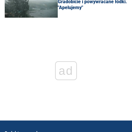
Gradobicie i powywracane łódki.
"Apelujemy"
ad