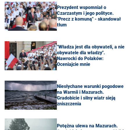
Prezydent wspomniał o
Czarzastym i jego polityce.
"Precz z komuną" - skandował
tłum
"Władza jest dla obywateli, a nie
obywatele dla władzy".
Nawrocki do Polaków:
Oceniajcie mnie
Niesłychane warunki pogodowe
na Warmii i Mazurach.
Gradobicie i silny wiatr sieją
zniszczenia
Potężna ulewa na Mazurach.