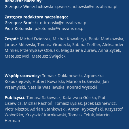
Redaktor naczelny:
Grzegorz Wierzchołowski
g.wierzcholowski@niezalezna.pl
Zastępcy redaktora naczelnego:
Grzegorz Broński
g.bronski@niezalezna.pl
Piotr Kotomski
p.kotomski@niezalezna.pl
Zespół:
Michał Dzierżak, Michał Kowalczyk, Beata Mańkowska,
Janusz Milewski, Tomasz Grodecki, Sabina Treffler, Aleksander
Mimier, Przemysław Obłuski, Magdalena Żuraw, Anna Zyzek,
Mateusz Mol, Mateusz Święcicki
Współpracownicy:
Tomasz Duklanowski, Agnieszka
Kołodziejczyk, Hubert Kowalski, Mariola Łukawska, Jan
Przemyłski, Natalia Wasilewska, Konrad Wysocki
Publicyści:
Tomasz Sakiewicz, Katarzyna Gójska, Piotr
Lisiewicz, Michał Rachoń, Tomasz Łysiak, Jacek Liziniewicz,
Piotr Nisztor, Adrian Stankowski, Antoni Rybczyński, Krzysztof
Wołodźko, Krzysztof Karnkowski, Tomasz Teluk, Marcin
Herman