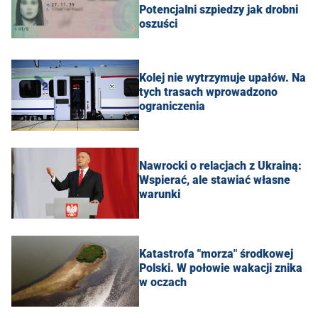
Potencjalni szpiedzy jak drobni
oszuści
Kolej nie wytrzymuje upałów. Na
tych trasach wprowadzono
ograniczenia
Nawrocki o relacjach z Ukrainą:
Wspierać, ale stawiać własne
warunki
Katastrofa "morza" środkowej
Polski. W połowie wakacji znika
w oczach